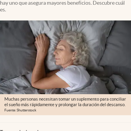
hay uno que asegura mayores beneficios. Descubre cuál
Lifestyle
es.
USA
Muchas personas necesitan tomar un suplemento para conciliar
el sueño más rápidamente y prolongar la duración del descanso.
Fuente: Shutterstock