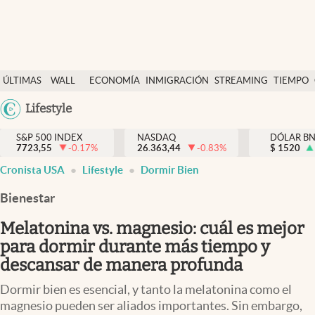
Últimas Noticias
ÚLTIMAS
WALL
ECONOMÍA
INMIGRACIÓN
STREAMING
TIEMPO
Finanzas y economía
NOTICIAS
STREET
Argentina
Lifestyle
Wall Street y dólar
Y
España
Inmigración
DÓLAR
S&P 500 INDEX
NASDAQ
DÓLAR B
7723,55
-0.17
%
26.363,44
-0.83
%
México
$
1520
Trending
Cronista USA
Lifestyle
Dormir Bien
USA
Tiempo
Colombia
Bienestar
Uruguay
Ciencia y salud
Melatonina vs. magnesio: cuál es mejor
Espiritual
para dormir durante más tiempo y
descansar de manera profunda
Streaming
Dormir bien es esencial, y tanto la melatonina como el
PC y mobile
magnesio pueden ser aliados importantes. Sin embargo,