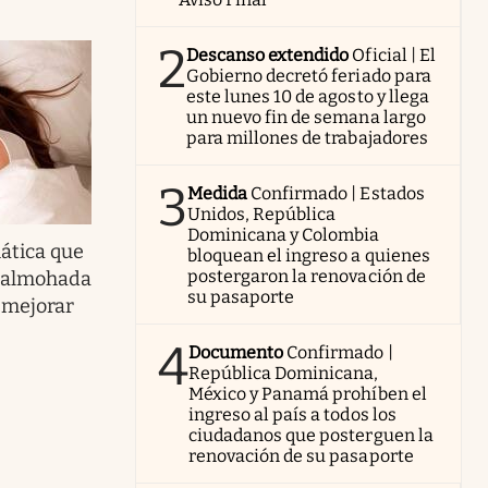
2
Descanso extendido
Oficial | El
Gobierno decretó feriado para
este lunes 10 de agosto y llega
un nuevo fin de semana largo
para millones de trabajadores
3
Medida
Confirmado | Estados
Unidos, República
Dominicana y Colombia
ática que
bloquean el ingreso a quienes
postergaron la renovación de
u almohada
su pasaporte
 mejorar
4
Documento
Confirmado |
República Dominicana,
México y Panamá prohíben el
ingreso al país a todos los
ciudadanos que posterguen la
renovación de su pasaporte