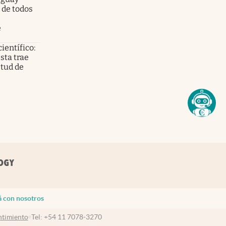
 de todos
e
científico:
sta trae
etud de
á con nosotros
timiento
Tel:
+54 11 7078-3270