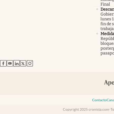
Final
Descan
Gobier
lunes 1
fin de
trabaj
Medid
Repúbl
bloque
poster
pasapo
abre en nueva pestaña
abre en nueva pestaña
abre en nueva pestaña
abre en nueva pestaña
abre en nueva pestaña
Contacto
Cana
Copyright 2025 cronista.com
To