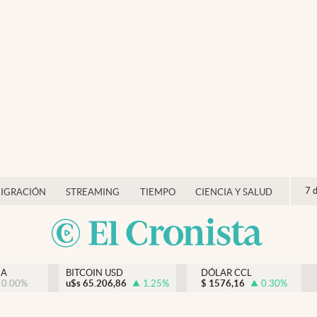
7 
IGRACIÓN
STREAMING
TIEMPO
CIENCIA Y SALUD
NA
BITCOIN USD
DÓLAR CCL
0.00
%
u$s
65.206,86
1.25
%
$
1576,16
0.30
%