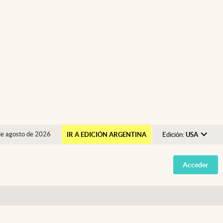
de agosto de 2026
IR A EDICIÓN ARGENTINA
Edición:
USA
Argentina
Acceder
España
México
USA
Colombia