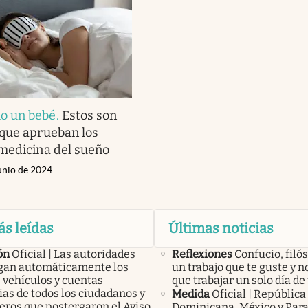
o un bebé
.
Estos son
que aprueban los
medicina del sueño
unio de 2024
ás leídas
Últimas noticias
ón
Oficial | Las autoridades
Reflexiones
Confucio, filós
an automáticamente los
un trabajo que te guste y n
 vehículos y cuentas
que trabajar un solo día de 
as de todos los ciudadanos y
Medida
Oficial | República
eros que postergaron el Aviso
Dominicana, México y Par