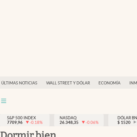
Últimas Noticias
Finanzas y economía
Wall Street y dólar
Inmigración
Trending
Tiempo
ÚLTIMAS NOTICIAS
WALL STREET Y DÓLAR
ECONOMÍA
INM
Ciencia y salud
Espiritual
Streaming
S&P 500 INDEX
NASDAQ
DÓLAR B
7709,96
-0.18
%
26.348,35
-0.06
%
$
1520
PC y mobile
Dormir bien