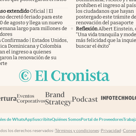
prohíben el ingreso al país
so extendido
Oficial | El
los ciudadanos que hayan
no decretó feriado para este
postergado este trámite d
0 de agosto y llega un nuevo
renovación del pasaporte
 semana largo para millones de
Reflexión
Albert Einstein, 
adores
“Una vida tranquila y mode
a
Confirmado | Estados Unidos,
más felicidad que la inqui
ica Dominicana y Colombia
buscar el éxito”
an el ingreso a quienes
garon la renovación de su
rte
les de WhatsApp
Suscribite
Quiénes Somos
Portal de Proveedores
Trabaj
dos los derechos reservados
Términos y condiciones
Privacidad
Consen