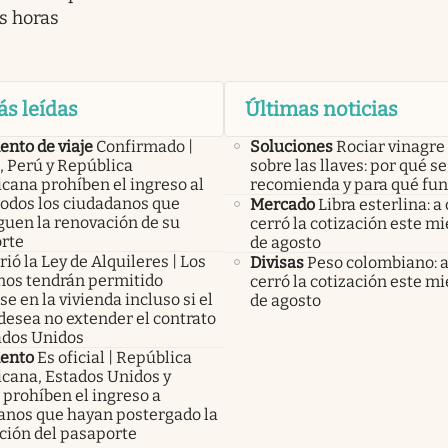
s horas
ás leídas
Últimas noticias
nto de viaje
Confirmado |
Soluciones
Rociar vinagre
, Perú y República
sobre las llaves: por qué se
cana prohíben el ingreso al
recomienda y para qué fu
todos los ciudadanos que
Mercado
Libra esterlina: a
guen la renovación de su
cerró la cotización este mi
rte
de agosto
ió la Ley de Alquileres | Los
Divisas
Peso colombiano: 
inos tendrán permitido
cerró la cotización este mi
e en la vivienda incluso si el
de agosto
desea no extender el contrato
ados Unidos
ento
Es oficial | República
cana, Estados Unidos y
 prohíben el ingreso a
anos que hayan postergado la
ción del pasaporte