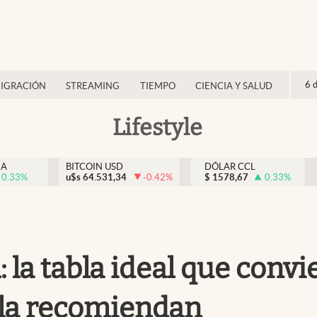
6 
IGRACIÓN
STREAMING
TIEMPO
CIENCIA Y SALUD
Lifestyle
NA
BITCOIN USD
DÓLAR CCL
0.33
%
u$s
64.531,34
-0.42
%
$
1578,67
0.33
%
 la tabla ideal que convi
 la recomiendan