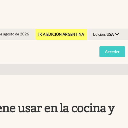
de agosto de 2026
IR A EDICIÓN ARGENTINA
Edición:
USA
Argentina
Acceder
España
México
USA
Colombia
Uruguay
ene usar en la cocina y