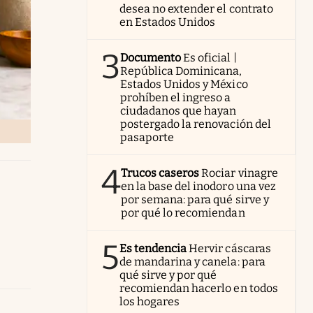
desea no extender el contrato
en Estados Unidos
3
Documento
Es oficial |
República Dominicana,
Estados Unidos y México
prohíben el ingreso a
ciudadanos que hayan
postergado la renovación del
pasaporte
4
Trucos caseros
Rociar vinagre
en la base del inodoro una vez
por semana: para qué sirve y
por qué lo recomiendan
5
Es tendencia
Hervir cáscaras
de mandarina y canela: para
qué sirve y por qué
recomiendan hacerlo en todos
los hogares