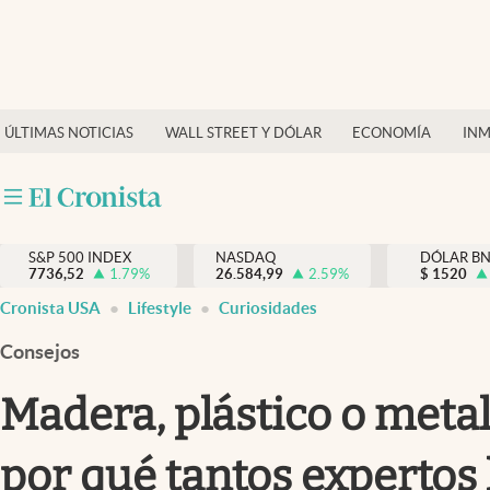
Últimas Noticias
Finanzas y economía
ÚLTIMAS NOTICIAS
WALL STREET Y DÓLAR
ECONOMÍA
INM
Wall Street y dólar
Inmigración
Trending
S&P 500 INDEX
NASDAQ
DÓLAR B
7736,52
1.79
%
26.584,99
2.59
%
$
1520
Tiempo
Cronista USA
Lifestyle
Curiosidades
Ciencia y salud
Consejos
Espiritual
Madera, plástico o metal:
Streaming
por qué tantos expertos
PC y mobile