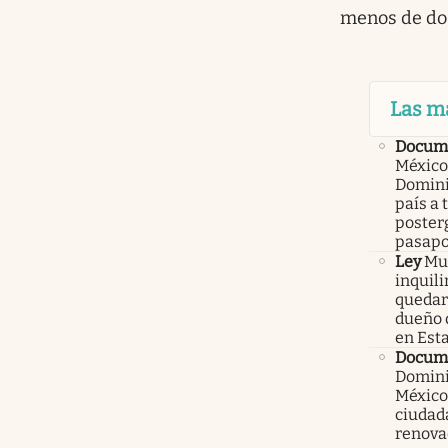
menos de do
Las m
Docume
México
Domini
país a 
poster
pasapo
Ley
Mur
inquil
quedars
dueño 
en Est
Docum
Domini
México
ciudad
renova