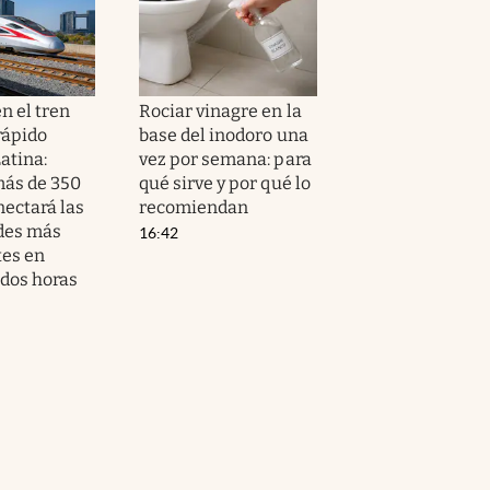
n el tren
Rociar vinagre en la
rápido
base del inodoro una
atina:
vez por semana: para
más de 350
qué sirve y por qué lo
nectará las
recomiendan
des más
16:42
es en
dos horas