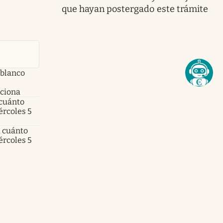
que hayan postergado este trámite
 blanco
nciona
 cuánto
ércoles 5
a cuánto
ércoles 5