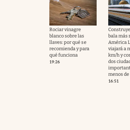
Rociar vinagre
Construye
blanco sobre las
bala más 
llaves: por qué se
América L
recomienda y para
viajará a 
qué funciona
km/h y co
dos ciuda
19:26
important
menos de 
16:51