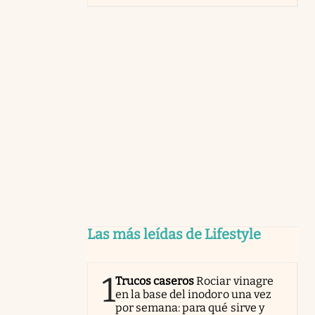
Las más leídas de Lifestyle
1
Trucos caseros
Rociar vinagre
en la base del inodoro una vez
por semana: para qué sirve y