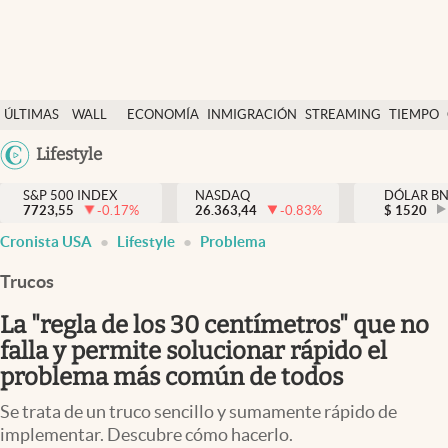
Últimas Noticias
ÚLTIMAS
WALL
ECONOMÍA
INMIGRACIÓN
STREAMING
TIEMPO
Finanzas y economía
NOTICIAS
STREET
Argentina
Lifestyle
Wall Street y dólar
Y
España
Inmigración
DÓLAR
S&P 500 INDEX
NASDAQ
DÓLAR B
7723,55
-0.17
%
26.363,44
-0.83
%
México
$
1520
Trending
Cronista USA
Lifestyle
Problema
USA
Tiempo
Colombia
Trucos
Uruguay
Ciencia y salud
La "regla de los 30 centímetros" que no
Espiritual
falla y permite solucionar rápido el
problema más común de todos
Streaming
Se trata de un truco sencillo y sumamente rápido de
PC y mobile
implementar. Descubre cómo hacerlo.