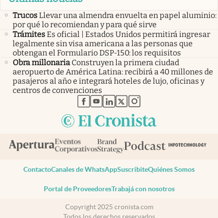
Trucos
Llevar una almendra envuelta en papel aluminio:
por qué lo recomiendan y para qué sirve
Trámites
Es oficial | Estados Unidos permitirá ingresar
legalmente sin visa americana a las personas que
obtengan el Formulario DSP-150: los requisitos
Obra millonaria
Construyen la primera ciudad
aeropuerto de América Latina: recibirá a 40 millones de
pasajeros al año e integrará hoteles de lujo, oficinas y
centros de convenciones
abre en nueva pestaña
abre en nueva pestaña
abre en nueva pestaña
abre en nueva pestaña
abre en nueva pestaña
Contacto
Canales de WhatsApp
Suscribite
Quiénes Somos
Portal de Proveedores
Trabajá con nosotros
Copyright 2025 cronista.com
Todos los derechos reservados