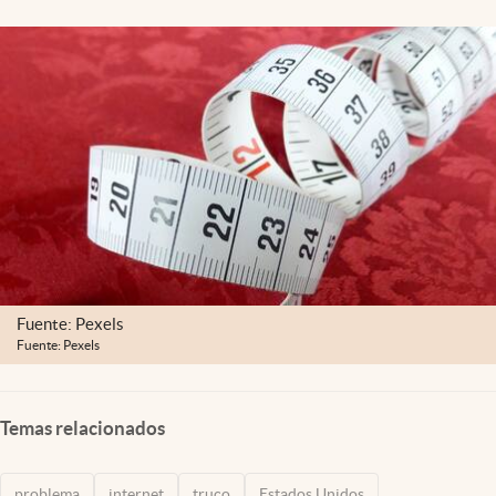
Lifestyle
USA
Fuente: Pexels
Fuente: Pexels
Temas relacionados
problema
internet
truco
Estados Unidos