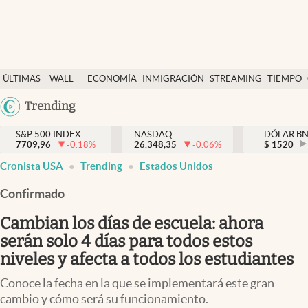
Últimas Noticias
ÚLTIMAS
WALL
ECONOMÍA
INMIGRACIÓN
STREAMING
TIEMPO
Finanzas y economía
NOTICIAS
STREET
Argentina
Trending
Wall Street y dólar
Y
España
Inmigración
DÓLAR
S&P 500 INDEX
NASDAQ
DÓLAR B
7709,96
-0.18
%
26.348,35
-0.06
%
México
$
1520
Trending
Cronista USA
Trending
Estados Unidos
USA
Tiempo
Colombia
Confirmado
Uruguay
Ciencia y salud
Cambian los días de escuela: ahora
Espiritual
serán solo 4 días para todos estos
niveles y afecta a todos los estudiantes
Streaming
Conoce la fecha en la que se implementará este gran
PC y mobile
cambio y cómo será su funcionamiento.