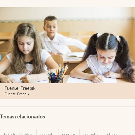
Lifestyle
USA
Fuente: Freepik
Fuente: Freepik
Temas relacionados
Estados Unidos
escuela
escolar
escuelas
clases