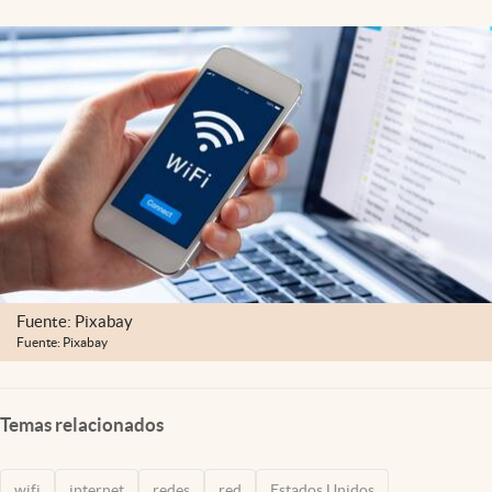
Lifestyle
USA
Fuente: Pixabay
Fuente: Pixabay
Temas relacionados
wifi
internet
redes
red
Estados Unidos