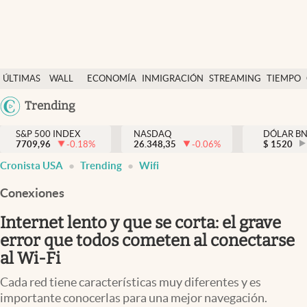
Últimas Noticias
ÚLTIMAS
WALL
ECONOMÍA
INMIGRACIÓN
STREAMING
TIEMPO
Finanzas y economía
NOTICIAS
STREET
Argentina
Trending
Wall Street y dólar
Y
España
Inmigración
DÓLAR
S&P 500 INDEX
NASDAQ
DÓLAR B
7709,96
-0.18
%
26.348,35
-0.06
%
México
$
1520
Trending
Cronista USA
Trending
Wifi
USA
Tiempo
Colombia
Conexiones
Uruguay
Ciencia y salud
Internet lento y que se corta: el grave
Espiritual
error que todos cometen al conectarse
al Wi-Fi
Streaming
Cada red tiene características muy diferentes y es
PC y mobile
importante conocerlas para una mejor navegación.