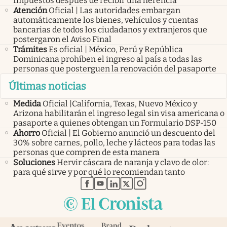
Impuestos después de recibir una herencia
Atención
Oficial | Las autoridades embargan
automáticamente los bienes, vehículos y cuentas
bancarias de todos los ciudadanos y extranjeros que
postergaron el Aviso Final
Trámites
Es oficial | México, Perú y República
Dominicana prohíben el ingreso al país a todas las
personas que posterguen la renovación del pasaporte
Últimas noticias
Medida
Oficial |California, Texas, Nuevo México y
Arizona habilitarán el ingreso legal sin visa americana o
pasaporte a quienes obtengan un Formulario DSP-150
Ahorro
Oficial | El Gobierno anunció un descuento del
30% sobre carnes, pollo, leche y lácteos para todas las
personas que compren de esta manera
Soluciones
Hervir cáscara de naranja y clavo de olor:
para qué sirve y por qué lo recomiendan tanto
abre en nueva pestaña
abre en nueva pestaña
abre en nueva pestaña
abre en nueva pestaña
abre en nueva pestaña