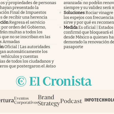
los y propiedades de personas
avanzada: no podrán reno
 hayan presentado la
siempre y su validez será
ación Final de Impuestos
Soluciones
Rociar vinagre
s de recibir una herencia
los espejos con frecuencia
pción
Regresa el servicio
sirve y por qué es recome
: por orden del Gobierno,
Medida
Es oficial | Estado
rán multas a todos los
confirmó que bloqueará el
 que no se inscriban en las
desde México a quienes h
s Armadas
demorado la renovación de
ón
Oficial | Las autoridades
pasaporte
an automáticamente los
 vehículos y cuentas
as de todos los ciudadanos y
eros que postergaron el Aviso