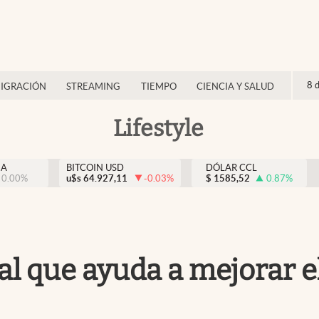
8 
IGRACIÓN
STREAMING
TIEMPO
CIENCIA Y SALUD
Lifestyle
NA
BITCOIN USD
DÓLAR CCL
0.00
%
u$s
64.927,11
-0.03
%
$
1585,52
0.87
%
ral que ayuda a mejorar e