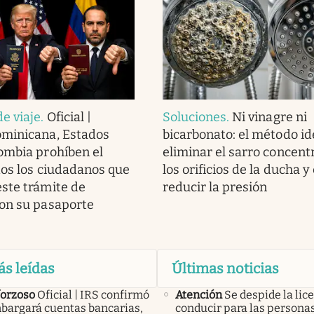
e viaje
.
Oficial |
Soluciones
.
Ni vinagre ni
ominicana, Estados
bicarbonato: el método id
ombia prohíben el
eliminar el sarro concent
dos los ciudadanos que
los orificios de la ducha y
ste trámite de
reducir la presión
on su pasaporte
ás leídas
Últimas noticias
forzoso
Oficial | IRS confirmó
Atención
Se despide la lic
bargará cuentas bancarias,
conducir para las persona