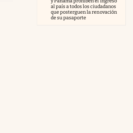
y Panamá prohíben el ingreso
al país a todos los ciudadanos
que posterguen la renovación
de su pasaporte