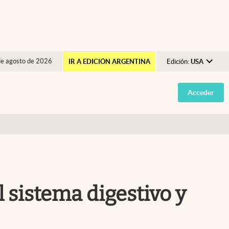
de agosto de 2026
IR A EDICIÓN ARGENTINA
Edición:
USA
Argentina
Acceder
España
México
USA
Colombia
Uruguay
l sistema digestivo y