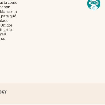
varla como
 menor
 blanco en
: para qué
ndado
s Unidos
 ingreso
ayan
 su