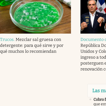
Trucos
.
Mezclar sal gruesa con
Documento d
detergente: para qué sirve y por
República D
qué muchos lo recomiendan
Unidos y Col
ingreso a to
posterguen e
renovación c
Las m
Cobro 
que em