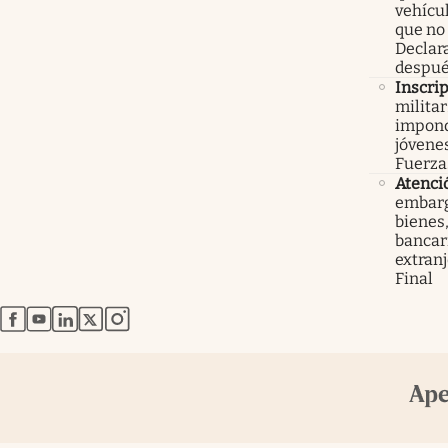
vehícu
que no
Declar
despué
Inscri
militar
impond
jóvenes
Fuerza
Atenci
embarg
bienes,
bancari
extranj
Final
abre en nueva pestaña
abre en nueva pestaña
abre en nueva pestaña
abre en nueva pestaña
abre en nueva pestaña