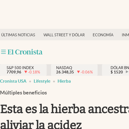
Últimas Noticias
Finanzas y economía
ÚLTIMAS NOTICIAS
WALL STREET Y DÓLAR
ECONOMÍA
INM
Wall Street y dólar
Inmigración
Trending
S&P 500 INDEX
NASDAQ
DÓLAR B
7709,96
-0.18
%
26.348,35
-0.06
%
$
1520
Tiempo
Cronista USA
Lifestyle
Hierba
Ciencia y salud
Múltiples beneficios
Espiritual
Esta es la hierba ancest
Streaming
aliviar la acidez
PC y mobile