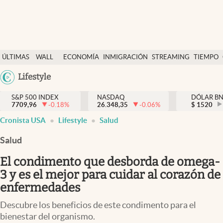
Últimas Noticias
ÚLTIMAS
WALL
ECONOMÍA
INMIGRACIÓN
STREAMING
TIEMPO
Finanzas y economía
NOTICIAS
STREET
Argentina
Lifestyle
Wall Street y dólar
Y
España
Inmigración
DÓLAR
S&P 500 INDEX
NASDAQ
DÓLAR B
7709,96
-0.18
%
26.348,35
-0.06
%
México
$
1520
Trending
Cronista USA
Lifestyle
Salud
USA
Tiempo
Colombia
Salud
Uruguay
Ciencia y salud
El condimento que desborda de omega-
Espiritual
3 y es el mejor para cuidar al corazón de
enfermedades
Streaming
Descubre los beneficios de este condimento para el
PC y mobile
bienestar del organismo.