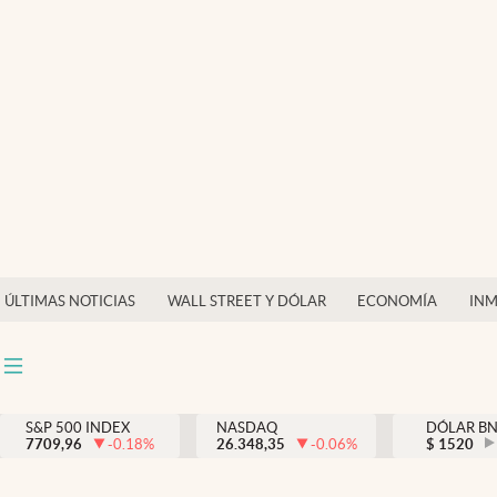
Últimas Noticias
Finanzas y economía
Wall Street y dólar
Inmigración
Trending
Tiempo
ÚLTIMAS NOTICIAS
WALL STREET Y DÓLAR
ECONOMÍA
INM
Ciencia y salud
Espiritual
Streaming
S&P 500 INDEX
NASDAQ
DÓLAR B
7709,96
-0.18
%
26.348,35
-0.06
%
$
1520
PC y mobile