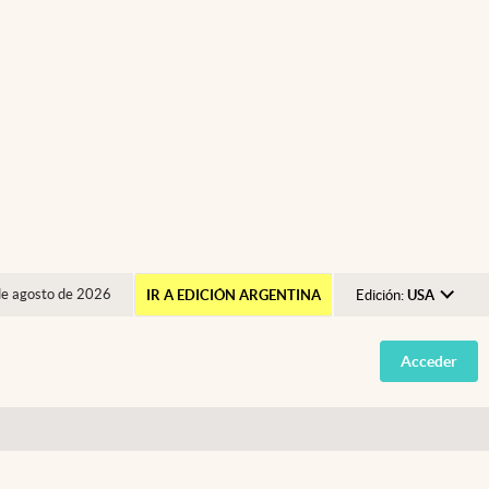
de agosto de 2026
IR A EDICIÓN ARGENTINA
Edición:
USA
Argentina
Acceder
España
México
USA
Colombia