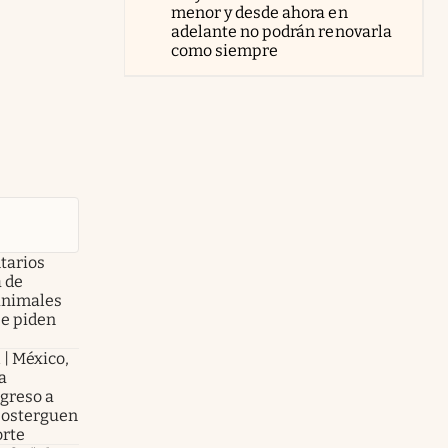
menor y desde ahora en
adelante no podrán renovarla
como siempre
tarios
a de
animales
se piden
 | México,
a
greso a
posterguen
orte