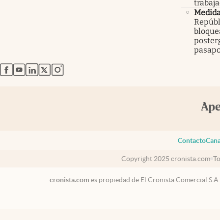
trabaj
Medid
Repúbl
bloque
poster
pasapo
abre en nueva pestaña
abre en nueva pestaña
abre en nueva pestaña
abre en nueva pestaña
abre en nueva pestaña
Contacto
Cana
Copyright 2025 cronista.com
To
cronista.com
es propiedad de El Cronista Comercial S.A
USA