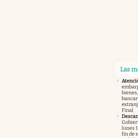
Las m
Atenci
embarg
bienes,
bancari
extranj
Final
Descan
Gobier
lunes 1
fin de