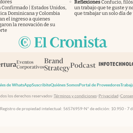
adores
Reflexiones
Confucio, filós
a
Confirmado | Estados Unidos,
un trabajo que te guste y n
ica Dominicana y Colombia
que trabajar un solo día de 
an el ingreso a quienes
garon la renovación de su
rte
les de WhatsApp
Suscribite
Quiénes Somos
Portal de Proveedores
Trabaj
dos los derechos reservados
Términos y condiciones
Privacidad
Consen
 Registro de propiedad intelectual: 56576959
N° de edición: 10.950 - 7 