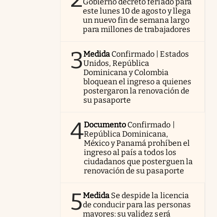
Gobierno decretó feriado para
este lunes 10 de agosto y llega
un nuevo fin de semana largo
para millones de trabajadores
3
Medida
Confirmado | Estados
Unidos, República
Dominicana y Colombia
bloquean el ingreso a quienes
postergaron la renovación de
su pasaporte
4
Documento
Confirmado |
República Dominicana,
México y Panamá prohíben el
ingreso al país a todos los
ciudadanos que posterguen la
renovación de su pasaporte
5
Medida
Se despide la licencia
de conducir para las personas
mayores: su validez será