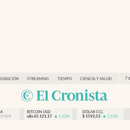
7 
IGRACIÓN
STREAMING
TIEMPO
CIENCIA Y SALUD
NA
BITCOIN USD
DÓLAR CCL
0.00
%
u$s
65.121,17
1.12
%
$
1592,53
1.31
%