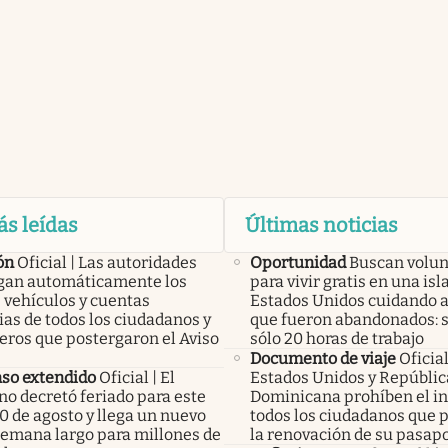
ás leídas
Últimas noticias
ón
Oficial | Las autoridades
Oportunidad
Buscan volun
an automáticamente los
para vivir gratis en una isl
 vehículos y cuentas
Estados Unidos cuidando 
as de todos los ciudadanos y
que fueron abandonados: 
eros que postergaron el Aviso
sólo 20 horas de trabajo
Documento de viaje
Oficial
so extendido
Oficial | El
Estados Unidos y Repúblic
no decretó feriado para este
Dominicana prohíben el in
0 de agosto y llega un nuevo
todos los ciudadanos que 
 semana largo para millones de
la renovación de su pasap