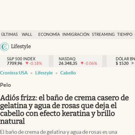
Últimas Noticias
ÚLTIMAS
WALL
ECONOMÍA
INMIGRACIÓN
STREAMING
TIEMPO
Finanzas y economía
NOTICIAS
STREET
Argentina
Lifestyle
Wall Street y dólar
Y
España
Inmigración
DÓLAR
S&P 500 INDEX
NASDAQ
DÓLAR B
7709,96
-0.18
%
26.348,35
-0.06
%
México
$
1520
Trending
Cronista USA
Lifestyle
Cabello
USA
Tiempo
Colombia
Pelo
Uruguay
Ciencia y salud
Adiós frizz: el baño de crema casero de
Espiritual
gelatina y agua de rosas que deja el
cabello con efecto keratina y brillo
Streaming
natural
PC y mobile
El baño de crema de gelatina y agua de rosas es una