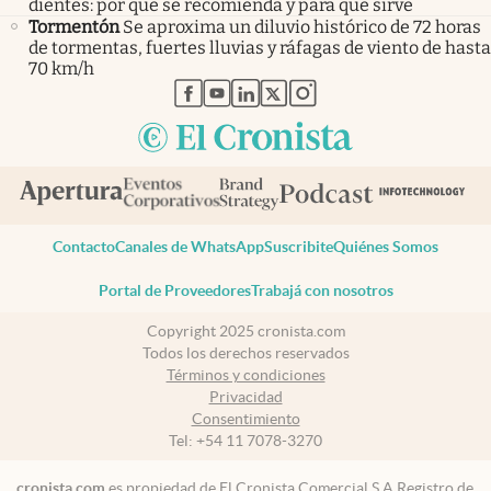
dientes: por qué se recomienda y para qué sirve
Tormentón
Se aproxima un diluvio histórico de 72 horas
de tormentas, fuertes lluvias y ráfagas de viento de hasta
70 km/h
abre en nueva pestaña
abre en nueva pestaña
abre en nueva pestaña
abre en nueva pestaña
abre en nueva pestaña
Contacto
Canales de WhatsApp
Suscribite
Quiénes Somos
Portal de Proveedores
Trabajá con nosotros
Copyright 2025 cronista.com
Todos los derechos reservados
Términos y condiciones
Privacidad
Consentimiento
Tel:
+54 11 7078-3270
cronista.com
es propiedad de El Cronista Comercial S.A Registro de