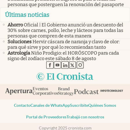
personas que posterguen la renovación del pasaporte
Últimas noticias
Ahorro
Oficial | El Gobierno anunció un descuento del
30% sobre carnes, pollo, leche y lácteos para todas las
personas que compren de esta manera
Soluciones
Hervir cáscara de naranja y clavo de olor:
para qué sirve y por qué lo recomiendan tanto
Astrología
Niño Prodigio: el HORÓSCOPO para cada
signo del zodíaco este sábado 8 de agosto
abre en nueva pestaña
abre en nueva pestaña
abre en nueva pestaña
abre en nueva pestaña
abre en nueva pestaña
Contacto
Canales de WhatsApp
Suscribite
Quiénes Somos
Portal de Proveedores
Trabajá con nosotros
Copyright 2025 cronista.com