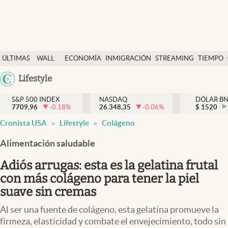
Últimas Noticias
ÚLTIMAS
WALL
ECONOMÍA
INMIGRACIÓN
STREAMING
TIEMPO
Finanzas y economía
NOTICIAS
STREET
Argentina
Lifestyle
Wall Street y dólar
Y
España
Inmigración
DÓLAR
S&P 500 INDEX
NASDAQ
DÓLAR B
7709,96
-0.18
%
26.348,35
-0.06
%
México
$
1520
Trending
Cronista USA
Lifestyle
Colágeno
USA
Tiempo
Colombia
Alimentación saludable
Uruguay
Ciencia y salud
Adiós arrugas: esta es la gelatina frutal
Espiritual
con más colágeno para tener la piel
suave sin cremas
Streaming
Al ser una fuente de colágeno, esta gelatina promueve la
PC y mobile
firmeza, elasticidad y combate el envejecimiento, todo sin