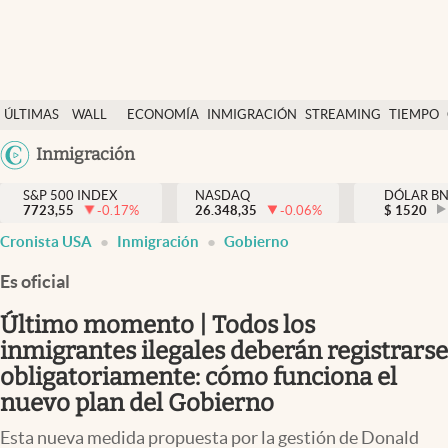
Últimas Noticias
ÚLTIMAS
WALL
ECONOMÍA
INMIGRACIÓN
STREAMING
TIEMPO
Finanzas y economía
NOTICIAS
STREET
Argentina
Inmigración
Wall Street y dólar
Y
España
Inmigración
DÓLAR
S&P 500 INDEX
NASDAQ
DÓLAR B
7723,55
-0.17
%
26.348,35
-0.06
%
México
$
1520
Trending
Cronista USA
Inmigración
Gobierno
USA
Tiempo
Colombia
Es oficial
Uruguay
Ciencia y salud
Último momento | Todos los
Espiritual
inmigrantes ilegales deberán registrarse
obligatoriamente: cómo funciona el
Streaming
nuevo plan del Gobierno
PC y mobile
Esta nueva medida propuesta por la gestión de Donald