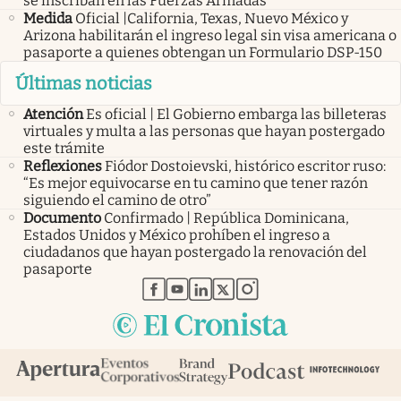
se inscriban en las Fuerzas Armadas
Medida
Oficial |California, Texas, Nuevo México y
Arizona habilitarán el ingreso legal sin visa americana o
pasaporte a quienes obtengan un Formulario DSP-150
Últimas noticias
Atención
Es oficial | El Gobierno embarga las billeteras
virtuales y multa a las personas que hayan postergado
este trámite
Reflexiones
Fiódor Dostoievski, histórico escritor ruso:
“Es mejor equivocarse en tu camino que tener razón
siguiendo el camino de otro”
Documento
Confirmado | República Dominicana,
Estados Unidos y México prohíben el ingreso a
ciudadanos que hayan postergado la renovación del
pasaporte
abre en nueva pestaña
abre en nueva pestaña
abre en nueva pestaña
abre en nueva pestaña
abre en nueva pestaña