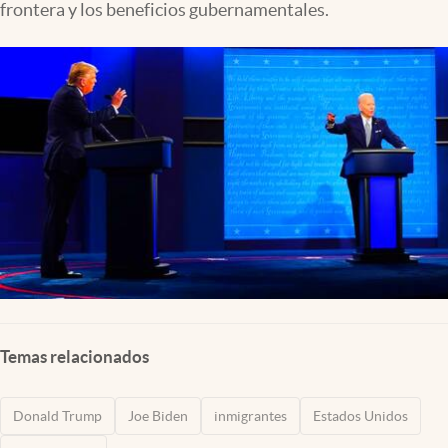
frontera y los beneficios gubernamentales.
Lifestyle
USA
Temas relacionados
Donald Trump
Joe Biden
inmigrantes
Estados Unidos