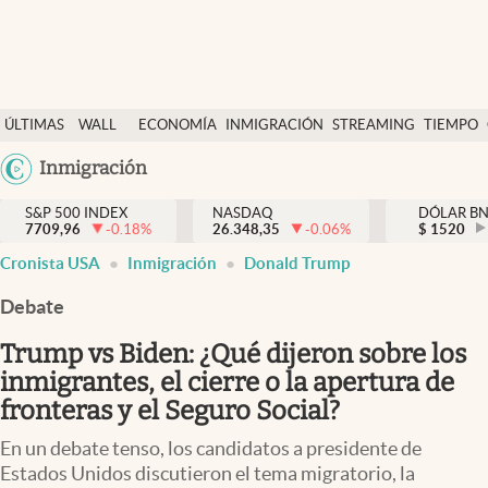
Últimas Noticias
ÚLTIMAS
WALL
ECONOMÍA
INMIGRACIÓN
STREAMING
TIEMPO
Finanzas y economía
NOTICIAS
STREET
Argentina
Inmigración
Wall Street y dólar
Y
España
Inmigración
DÓLAR
S&P 500 INDEX
NASDAQ
DÓLAR B
7709,96
-0.18
%
26.348,35
-0.06
%
México
$
1520
Trending
Cronista USA
Inmigración
Donald Trump
USA
Tiempo
Colombia
Debate
Uruguay
Ciencia y salud
Trump vs Biden: ¿Qué dijeron sobre los
Espiritual
inmigrantes, el cierre o la apertura de
fronteras y el Seguro Social?
Streaming
En un debate tenso, los candidatos a presidente de
PC y mobile
Estados Unidos discutieron el tema migratorio, la