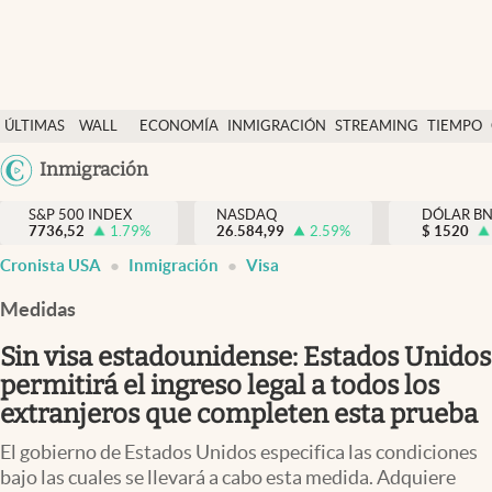
Últimas Noticias
ÚLTIMAS
WALL
ECONOMÍA
INMIGRACIÓN
STREAMING
TIEMPO
Finanzas y economía
NOTICIAS
STREET
Argentina
Inmigración
Wall Street y dólar
Y
España
Inmigración
DÓLAR
S&P 500 INDEX
NASDAQ
DÓLAR B
7736,52
1.79
%
26.584,99
2.59
%
México
$
1520
Trending
Cronista USA
Inmigración
Visa
USA
Tiempo
Colombia
Medidas
Uruguay
Ciencia y salud
Sin visa estadounidense: Estados Unidos
Espiritual
permitirá el ingreso legal a todos los
extranjeros que completen esta prueba
Streaming
El gobierno de Estados Unidos especifica las condiciones
PC y mobile
bajo las cuales se llevará a cabo esta medida. Adquiere