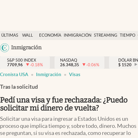
Últimas Noticias
ÚLTIMAS
WALL
ECONOMÍA
INMIGRACIÓN
STREAMING
TIEMPO
Finanzas y economía
NOTICIAS
STREET
Argentina
Inmigración
Wall Street y dólar
Y
España
Inmigración
DÓLAR
S&P 500 INDEX
NASDAQ
DÓLAR B
7709,96
-0.18
%
26.348,35
-0.06
%
México
$
1520
Trending
Cronista USA
Inmigración
Visas
USA
Tiempo
Colombia
Tras la solicitud
Uruguay
Ciencia y salud
Pedí una visa y fue rechazada: ¿Puedo
Espiritual
solicitar mi dinero de vuelta?
Streaming
Solicitar una visa para ingresar a Estados Unidos es un
proceso que implica tiempo y, sobre todo, dinero. Muchos
PC y mobile
se preguntan, si su visa es rechazada, como recuperar lo