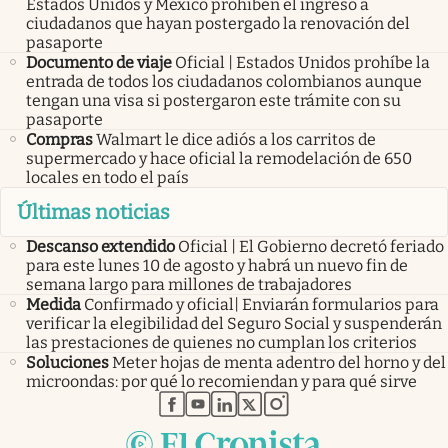
Estados Unidos y México prohíben el ingreso a
ciudadanos que hayan postergado la renovación del
pasaporte
Documento de viaje
Oficial | Estados Unidos prohíbe la
entrada de todos los ciudadanos colombianos aunque
tengan una visa si postergaron este trámite con su
pasaporte
Compras
Walmart le dice adiós a los carritos de
supermercado y hace oficial la remodelación de 650
locales en todo el país
Últimas noticias
Descanso extendido
Oficial | El Gobierno decretó feriado
para este lunes 10 de agosto y habrá un nuevo fin de
semana largo para millones de trabajadores
Medida
Confirmado y oficial| Enviarán formularios para
verificar la elegibilidad del Seguro Social y suspenderán
las prestaciones de quienes no cumplan los criterios
Soluciones
Meter hojas de menta adentro del horno y del
microondas: por qué lo recomiendan y para qué sirve
abre en nueva pestaña
abre en nueva pestaña
abre en nueva pestaña
abre en nueva pestaña
abre en nueva pestaña