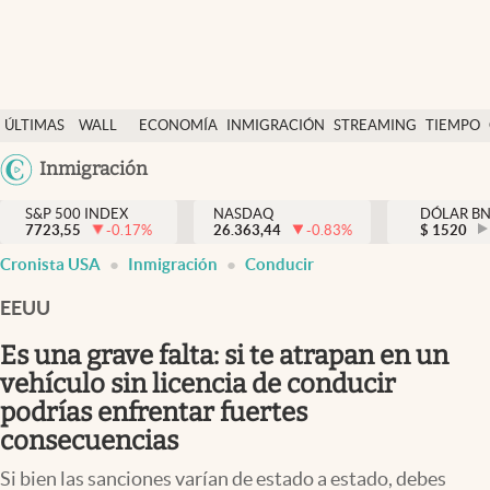
Últimas Noticias
ÚLTIMAS
WALL
ECONOMÍA
INMIGRACIÓN
STREAMING
TIEMPO
Finanzas y economía
NOTICIAS
STREET
Argentina
Inmigración
Wall Street y dólar
Y
España
Inmigración
DÓLAR
S&P 500 INDEX
NASDAQ
DÓLAR B
7723,55
-0.17
%
26.363,44
-0.83
%
México
$
1520
Trending
Cronista USA
Inmigración
Conducir
USA
Tiempo
Colombia
EEUU
Uruguay
Ciencia y salud
Es una grave falta: si te atrapan en un
Espiritual
vehículo sin licencia de conducir
podrías enfrentar fuertes
Streaming
consecuencias
PC y mobile
Si bien las sanciones varían de estado a estado, debes