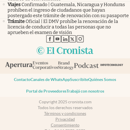
Viajes
Confirmado | Guatemala, Nicaragua y Honduras
prohíben el ingreso de ciudadanos que hayan
postergado este trámite de renovación con su pasaporte
Trámite
Oficial | El DMV prohíbe la renovación de la
licencia de conducir a todas las personas que no
aprueben el examen de visión
abre en nueva pestaña
abre en nueva pestaña
abre en nueva pestaña
abre en nueva pestaña
abre en nueva pestaña
Contacto
Canales de WhatsApp
Suscribite
Quiénes Somos
Portal de Proveedores
Trabajá con nosotros
Copyright 2025 cronista.com
Todos los derechos reservados
Términos y condiciones
Privacidad
Consentimiento