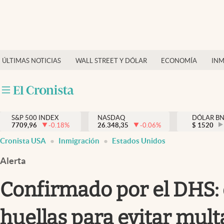
Últimas Noticias
Finanzas y economía
ÚLTIMAS NOTICIAS
WALL STREET Y DÓLAR
ECONOMÍA
INM
Wall Street y dólar
Inmigración
Trending
S&P 500 INDEX
NASDAQ
DÓLAR B
7709,96
-0.18
%
26.348,35
-0.06
%
$
1520
Tiempo
Cronista USA
Inmigración
Estados Unidos
Ciencia y salud
Alerta
Espiritual
Confirmado por el DHS: 
Streaming
huellas para evitar mult
PC y mobile