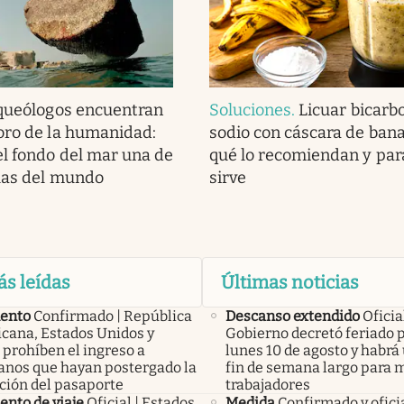
queólogos encuentran
Soluciones
.
Licuar bicarb
oro de la humanidad:
sodio con cáscara de bana
l fondo del mar una de
qué lo recomiendan y par
llas del mundo
sirve
ás leídas
Últimas noticias
ento
Confirmado | República
Descanso extendido
Oficial
cana, Estados Unidos y
Gobierno decretó feriado 
 prohíben el ingreso a
lunes 10 de agosto y habrá
anos que hayan postergado la
fin de semana largo para m
ción del pasaporte
trabajadores
nto de viaje
Oficial | Estados
Medida
Confirmado y ofici