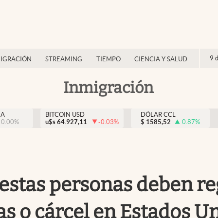
9 
IGRACIÓN
STREAMING
TIEMPO
CIENCIA Y SALUD
Inmigración
NA
BITCOIN USD
DÓLAR CCL
0.00
%
u$s
64.927,11
-0.03
%
$
1585,52
0.87
%
estas personas deben reg
as o cárcel en Estados U