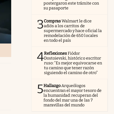
postergaron este trámite con
su pasaporte
3
Compras
Walmart le dice
adiós a los carritos de
supermercado y hace oficial la
remodelación de 650 locales
en todo el país
4
Reflexiones
Fiódor
Dostoievski, histórico escritor
ruso: “Es mejor equivocarse en
tu camino que tener razón
siguiendo el camino de otro”
5
Hallazgo
Arqueólogos
encuentran el mayor tesoro de
la humanidad: recuperan del
fondo del mar una de las 7
maravillas del mundo