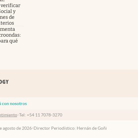
verificar
Social y
nes de
iterios
e menta
croondas:
para qué
á con nosotros
timiento
Tel:
+54 11 7078-3270
de agosto de 2026
Director Periodístico: Hernán de Goñi