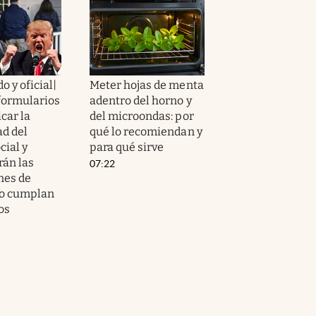
 y oficial|
Meter hojas de menta
formularios
adentro del horno y
icar la
del microondas: por
ad del
qué lo recomiendan y
cial y
para qué sirve
án las
07:22
nes de
no cumplan
ios