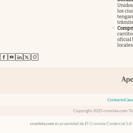
Unidos
los ci
tengan 
trámit
Compr
carrit
oficial
locales
abre en nueva pestaña
abre en nueva pestaña
abre en nueva pestaña
abre en nueva pestaña
abre en nueva pestaña
Contacto
Cana
Copyright 2025 cronista.com
To
cronista.com
es propiedad de El Cronista Comercial S.A
USA