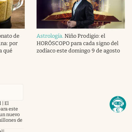
onato de
Astrología
.
Niño Prodigio: el
na: por
HORÓSCOPO para cada signo del
a qué
zodíaco este domingo 9 de agosto
 | El
para este
 un nuevo
illones de
al|