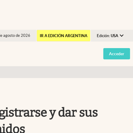
de agosto de 2026
IR A EDICIÓN ARGENTINA
Edición:
USA
Argentina
Acceder
España
México
USA
Colombia
Uruguay
istrarse y dar sus
nidos