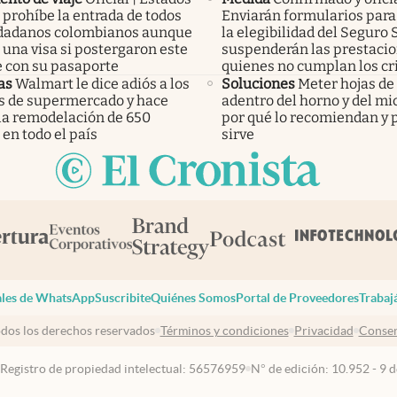
 prohíbe la entrada de todos
Enviarán formularios para 
udadanos colombianos aunque
la elegibilidad del Seguro 
una visa si postergaron este
suspenderán las prestacio
e con su pasaporte
quienes no cumplan los cr
as
Walmart le dice adiós a los
Soluciones
Meter hojas d
os de supermercado y hace
adentro del horno y del mi
 la remodelación de 650
por qué lo recomiendan y 
 en todo el país
sirve
les de WhatsApp
Suscribite
Quiénes Somos
Portal de Proveedores
Trabaj
dos los derechos reservados
Términos y condiciones
Privacidad
Consen
 Registro de propiedad intelectual: 56576959
N° de edición: 10.952 - 9 