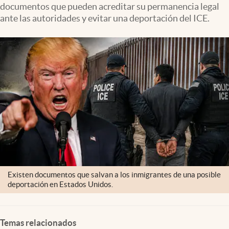
documentos que pueden acreditar su permanencia legal
Lifestyle
ante las autoridades y evitar una deportación del ICE.
USA
Existen documentos que salvan a los inmigrantes de una posible
deportación en Estados Unidos.
Temas relacionados