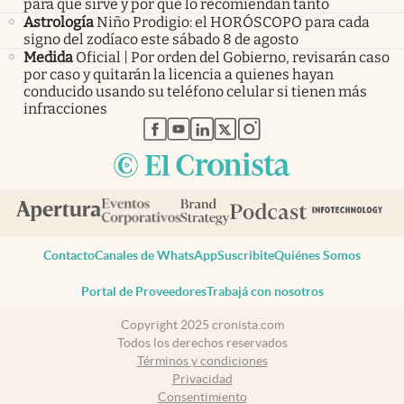
para qué sirve y por qué lo recomiendan tanto
Astrología
Niño Prodigio: el HORÓSCOPO para cada
signo del zodíaco este sábado 8 de agosto
Medida
Oficial | Por orden del Gobierno, revisarán caso
por caso y quitarán la licencia a quienes hayan
conducido usando su teléfono celular si tienen más
infracciones
abre en nueva pestaña
abre en nueva pestaña
abre en nueva pestaña
abre en nueva pestaña
abre en nueva pestaña
Contacto
Canales de WhatsApp
Suscribite
Quiénes Somos
Portal de Proveedores
Trabajá con nosotros
Copyright 2025 cronista.com
Todos los derechos reservados
Términos y condiciones
Privacidad
Consentimiento