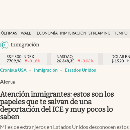
Últimas Noticias
ÚLTIMAS
WALL
ECONOMÍA
INMIGRACIÓN
STREAMING
TIEMPO
Finanzas y economía
NOTICIAS
STREET
Argentina
Inmigración
Wall Street y dólar
Y
España
Inmigración
DÓLAR
S&P 500 INDEX
NASDAQ
DÓLAR B
7709,96
-0.18
%
26.348,35
-0.06
%
México
$
1520
Trending
Cronista USA
Inmigración
Estados Unidos
USA
Tiempo
Colombia
Alerta
Uruguay
Ciencia y salud
Atención inmigrantes: estos son los
Espiritual
papeles que te salvan de una
deportación del ICE y muy pocos lo
Streaming
saben
PC y mobile
Miles de extranjeros en Estados Unidos desconocen estos