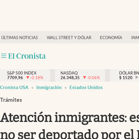
Últimas Noticias
Finanzas y economía
ÚLTIMAS NOTICIAS
WALL STREET Y DÓLAR
ECONOMÍA
INM
Wall Street y dólar
Inmigración
Trending
S&P 500 INDEX
NASDAQ
DÓLAR B
7709,96
-0.18
%
26.348,35
-0.06
%
$
1520
Tiempo
Cronista USA
Inmigración
Estados Unidos
Ciencia y salud
Trámites
Espiritual
Atención inmigrantes: e
Streaming
no ser deportado por el 
PC y mobile