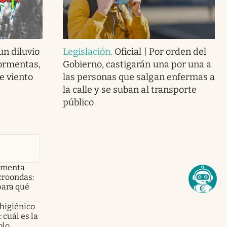
n diluvio
Legislación
.
Oficial | Por orden del
tormentas,
Gobierno, castigarán una por una a
de viento
las personas que salgan enfermas a
la calle y se suban al transporte
público
e menta
croondas:
para qué
 higiénico
 cuál es la
olo