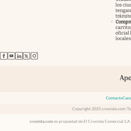
los ci
tengan 
trámit
Compr
carrit
oficial
locales
abre en nueva pestaña
abre en nueva pestaña
abre en nueva pestaña
abre en nueva pestaña
abre en nueva pestaña
Contacto
Cana
Copyright 2025 cronista.com
To
cronista.com
es propiedad de El Cronista Comercial S.A
USA