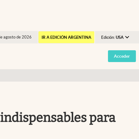
de agosto de 2026
IR A EDICIÓN ARGENTINA
Edición:
USA
Argentina
Acceder
España
México
USA
Colombia
Uruguay
 indispensables para