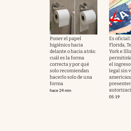
Poner el papel
Es oficial|
higiénico hacia
Florida, 
delante o hacia atrás:
York e Illi
cuál es la forma
permitirá
correcta y por qué
el ingreso
solo recomiendan
legal sin 
hacerlo solo de una
americana
forma
presenten
autorizac
hace 24 min
05:19