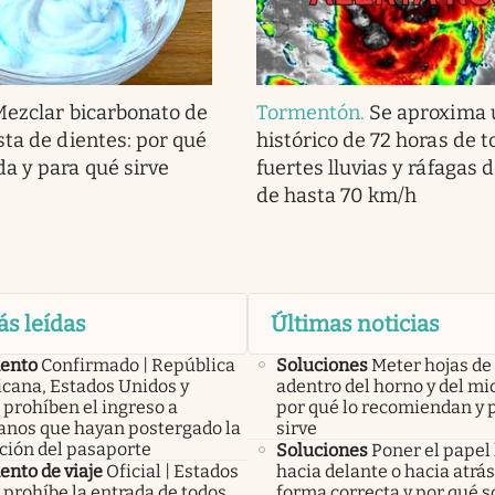
Mezclar bicarbonato de
Tormentón
.
Se aproxima u
sta de dientes: por qué
histórico de 72 horas de 
a y para qué sirve
fuertes lluvias y ráfagas 
de hasta 70 km/h
ás leídas
Últimas noticias
ento
Confirmado | República
Soluciones
Meter hojas d
cana, Estados Unidos y
adentro del horno y del mi
 prohíben el ingreso a
por qué lo recomiendan y 
anos que hayan postergado la
sirve
ción del pasaporte
Soluciones
Poner el papel
nto de viaje
Oficial | Estados
hacia delante o hacia atrás:
 prohíbe la entrada de todos
forma correcta y por qué s