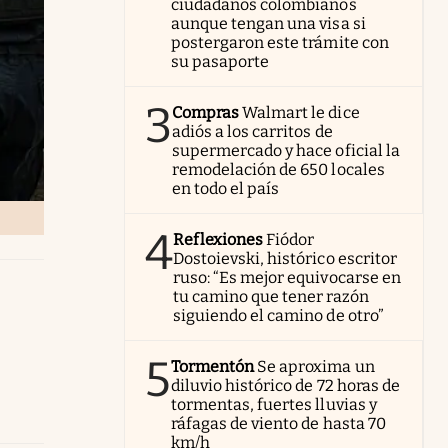
ciudadanos colombianos
aunque tengan una visa si
postergaron este trámite con
su pasaporte
3
Compras
Walmart le dice
adiós a los carritos de
supermercado y hace oficial la
remodelación de 650 locales
en todo el país
4
Reflexiones
Fiódor
Dostoievski, histórico escritor
ruso: “Es mejor equivocarse en
tu camino que tener razón
siguiendo el camino de otro”
5
Tormentón
Se aproxima un
diluvio histórico de 72 horas de
tormentas, fuertes lluvias y
ráfagas de viento de hasta 70
km/h