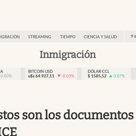
9 
IGRACIÓN
STREAMING
TIEMPO
CIENCIA Y SALUD
Inmigración
NA
BITCOIN USD
DÓLAR CCL
0.00
%
u$s
64.927,11
-0.03
%
$
1585,52
0.87
%
stos son los documentos
ICE