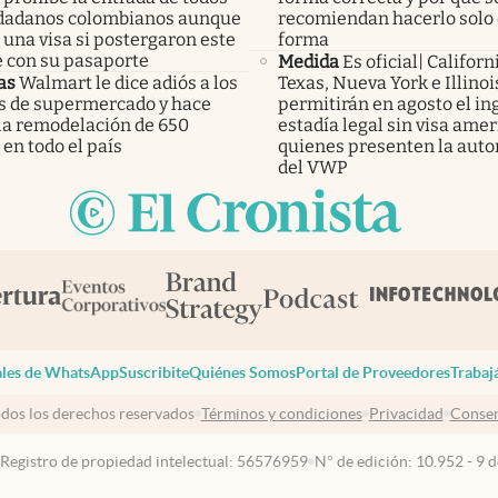
udadanos colombianos aunque
recomiendan hacerlo solo
una visa si postergaron este
forma
e con su pasaporte
Medida
Es oficial| Californ
as
Walmart le dice adiós a los
Texas, Nueva York e Illinoi
os de supermercado y hace
permitirán en agosto el ing
 la remodelación de 650
estadía legal sin visa ame
 en todo el país
quienes presenten la auto
del VWP
les de WhatsApp
Suscribite
Quiénes Somos
Portal de Proveedores
Trabaj
dos los derechos reservados
Términos y condiciones
Privacidad
Consen
 Registro de propiedad intelectual: 56576959
N° de edición: 10.952 - 9 