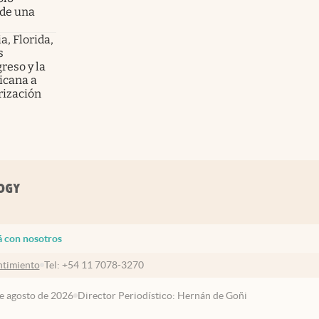
 de una
ia, Florida,
s
reso y la
ricana a
rización
á con nosotros
timiento
Tel:
+54 11 7078-3270
de agosto de 2026
Director Periodístico: Hernán de Goñi