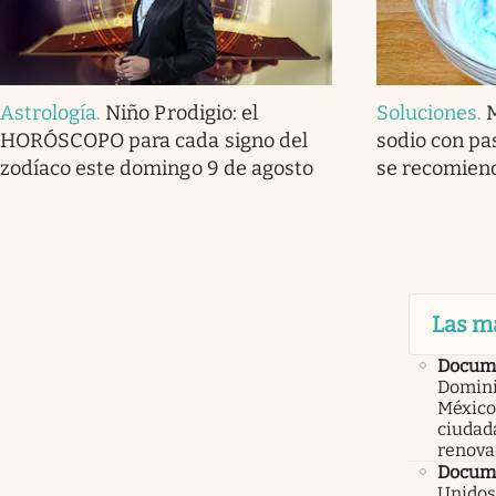
Astrología
.
Niño Prodigio: el
Soluciones
.
HORÓSCOPO para cada signo del
sodio con pa
zodíaco este domingo 9 de agosto
se recomiend
Las m
Docum
Domini
México
ciudad
renova
Docume
Unidos