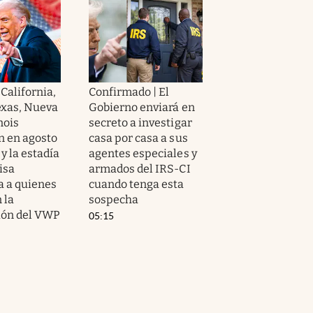
 California,
Confirmado | El
Texas, Nueva
Gobierno enviará en
nois
secreto a investigar
n en agosto
casa por casa a sus
 y la estadía
agentes especiales y
visa
armados del IRS-CI
 a quienes
cuando tenga esta
 la
sospecha
ión del VWP
05:15