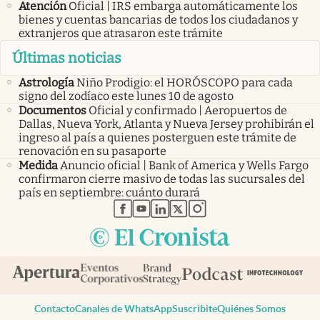
Atención
Oficial | IRS embarga automáticamente los
bienes y cuentas bancarias de todos los ciudadanos y
extranjeros que atrasaron este trámite
Últimas noticias
Astrología
Niño Prodigio: el HORÓSCOPO para cada
signo del zodíaco este lunes 10 de agosto
Documentos
Oficial y confirmado | Aeropuertos de
Dallas, Nueva York, Atlanta y Nueva Jersey prohibirán el
ingreso al país a quienes posterguen este trámite de
renovación en su pasaporte
Medida
Anuncio oficial | Bank of America y Wells Fargo
confirmaron cierre masivo de todas las sucursales del
país en septiembre: cuánto durará
abre en nueva pestaña
abre en nueva pestaña
abre en nueva pestaña
abre en nueva pestaña
abre en nueva pestaña
Contacto
Canales de WhatsApp
Suscribite
Quiénes Somos