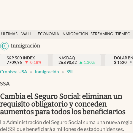
Últimas Noticias
ÚLTIMAS
WALL
ECONOMÍA
INMIGRACIÓN
STREAMING
TIEMPO
Finanzas y economía
NOTICIAS
STREET
Argentina
Inmigración
Wall Street y dólar
Y
España
Inmigración
DÓLAR
S&P 500 INDEX
NASDAQ
DÓLAR B
7709,96
-0.18
%
26.690,62
1.30
%
México
$
1520
Trending
Cronista USA
Inmigración
SSI
USA
Tiempo
Colombia
SSA
Uruguay
Ciencia y salud
Cambia el Seguro Social: eliminan un
Espiritual
requisito obligatorio y conceden
aumentos para todos los beneficiarios
Streaming
La Administración del Seguro Social suma una nueva regla
PC y mobile
del SSI que beneficiará a millones de estadounidenses.