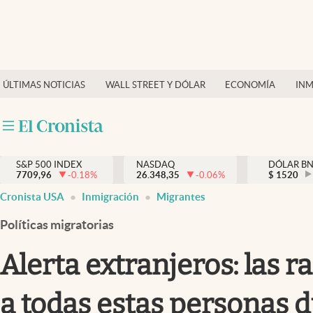
Últimas Noticias
Finanzas y economía
ÚLTIMAS NOTICIAS
WALL STREET Y DÓLAR
ECONOMÍA
INM
Wall Street y dólar
Inmigración
Trending
S&P 500 INDEX
NASDAQ
DÓLAR B
7709,96
-0.18
%
26.348,35
-0.06
%
$
1520
Tiempo
Cronista USA
Inmigración
Migrantes
Ciencia y salud
Políticas migratorias
Espiritual
Alerta extranjeros: las r
Streaming
a todas estas personas 
PC y mobile