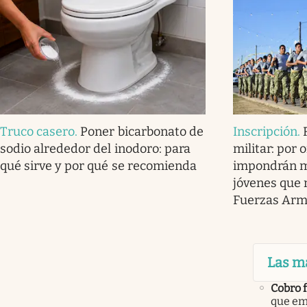
Truco casero
.
Poner bicarbonato de
Inscripción
.
sodio alrededor del inodoro: para
militar: por 
qué sirve y por qué se recomienda
impondrán mu
jóvenes que 
Fuerzas Ar
Las m
Cobro 
que em