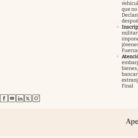
vehícu
que no
Declar
despué
Inscri
militar
impond
jóvenes
Fuerza
Atenci
embarg
bienes,
bancari
extranj
Final
abre en nueva pestaña
abre en nueva pestaña
abre en nueva pestaña
abre en nueva pestaña
abre en nueva pestaña