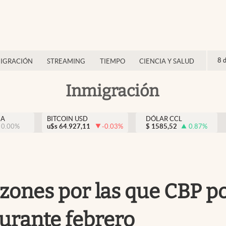
8 
IGRACIÓN
STREAMING
TIEMPO
CIENCIA Y SALUD
Inmigración
NA
BITCOIN USD
DÓLAR CCL
0.00
%
u$s
64.927,11
-0.03
%
$
1585,52
0.87
%
azones por las que CBP po
durante febrero