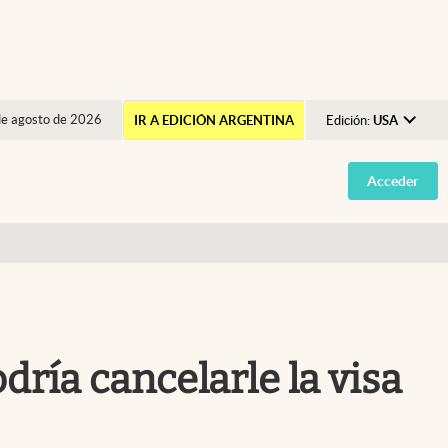
de agosto de 2026
IR A EDICIÓN ARGENTINA
Edición:
USA
Argentina
Acceder
España
México
USA
Colombia
Uruguay
dría cancelarle la visa