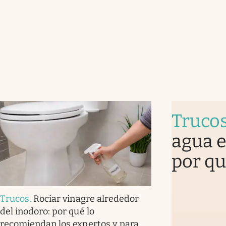
Truco
agua e
por q
Trucos
.
Rociar vinagre alrededor
del inodoro: por qué lo
recomiendan los expertos y para