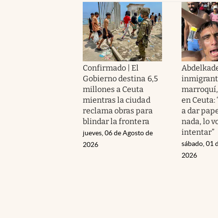
Confirmado | El
Abdelkade
Gobierno destina 6,5
inmigran
millones a Ceuta
marroquí, 
mientras la ciudad
en Ceuta:
reclama obras para
a dar pape
blindar la frontera
nada, lo 
intentar”
jueves, 06 de Agosto de
sábado, 01 
2026
2026