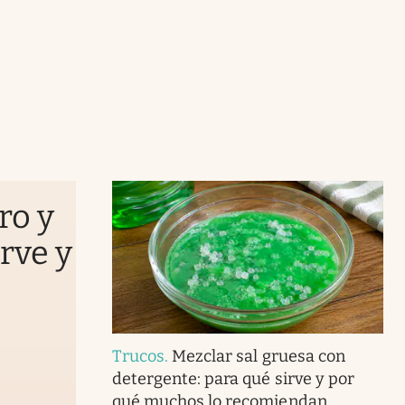
ro y
rve y
Trucos
.
Mezclar sal gruesa con
detergente: para qué sirve y por
qué muchos lo recomiendan