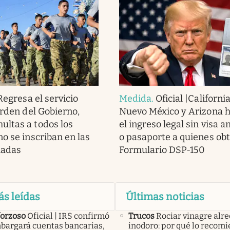
Regresa el servicio
Medida
.
Oficial |California
orden del Gobierno,
Nuevo México y Arizona h
ltas a todos los
el ingreso legal sin visa 
no se inscriban en las
o pasaporte a quienes ob
madas
Formulario DSP-150
ás leídas
Últimas noticias
forzoso
Oficial | IRS confirmó
Trucos
Rociar vinagre alre
bargará cuentas bancarias,
inodoro: por qué lo recomi