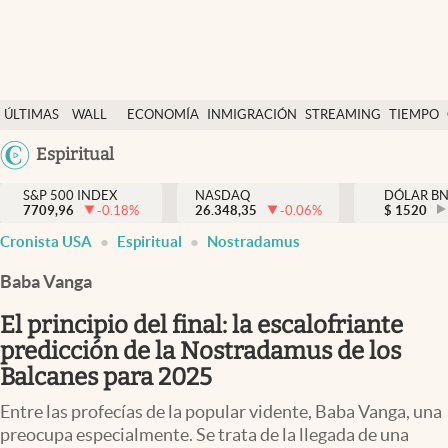
Últimas Noticias
ÚLTIMAS
WALL
ECONOMÍA
INMIGRACIÓN
STREAMING
TIEMPO
Finanzas y economía
NOTICIAS
STREET
Argentina
Espiritual
Wall Street y dólar
Y
España
Inmigración
DÓLAR
S&P 500 INDEX
NASDAQ
DÓLAR B
7709,96
-0.18
%
26.348,35
-0.06
%
México
$
1520
Trending
Cronista USA
Espiritual
Nostradamus
USA
Tiempo
Colombia
Baba Vanga
Uruguay
Ciencia y salud
El principio del final: la escalofriante
Espiritual
predicción de la Nostradamus de los
Balcanes para 2025
Streaming
Entre las profecías de la popular vidente, Baba Vanga, una
PC y mobile
preocupa especialmente. Se trata de la llegada de una