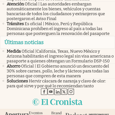
Atención
Oficial | Las autoridades embargan
automáticamente los bienes, vehículos y cuentas
bancarias de todos los ciudadanos y extranjeros que
postergaron el Aviso Final
Trámites
Es oficial | México, Perú y República
Dominicana prohíben el ingreso al país a todas las
personas que posterguen la renovación del pasaporte
Últimas noticias
Medida
Oficial |California, Texas, Nuevo México y
Arizona habilitarán el ingreso legal sin visa americana o
pasaporte a quienes obtengan un Formulario DSP-150
Ahorro
Oficial | El Gobierno anunció un descuento del
30% sobre carnes, pollo, leche y lácteos para todas las
personas que compren de esta manera
Soluciones
Hervir cáscara de naranja y clavo de olor:
para qué sirve y por qué lo recomiendan tanto
abre en nueva pestaña
abre en nueva pestaña
abre en nueva pestaña
abre en nueva pestaña
abre en nueva pestaña