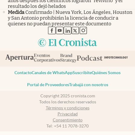
años después los científicos lograron “revivirlo” y el
resultado los dejó helados
Medida
Confirmado | Nueva York, Los Ángeles, Houston
y San Antonio prohibirán la licencia de conducir a
quienes no puedan presentar este documento
abre en nueva pestaña
abre en nueva pestaña
abre en nueva pestaña
abre en nueva pestaña
abre en nueva pestaña
Contacto
Canales de WhatsApp
Suscribite
Quiénes Somos
Portal de Proveedores
Trabajá con nosotros
Copyright 2025 cronista.com
Todos los derechos reservados
Términos y condiciones
Privacidad
Consentimiento
Tel:
+54 11 7078-3270