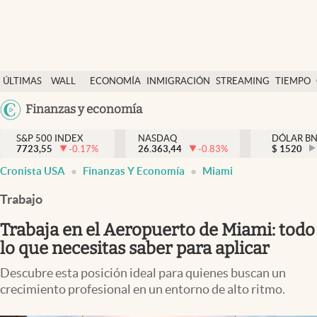
Últimas Noticias
ÚLTIMAS
WALL
ECONOMÍA
INMIGRACIÓN
STREAMING
TIEMPO
Finanzas y economía
NOTICIAS
STREET
Argentina
Finanzas y economía
Wall Street y dólar
Y
España
Inmigración
DÓLAR
S&P 500 INDEX
NASDAQ
DÓLAR B
7723,55
-0.17
%
26.363,44
-0.83
%
México
$
1520
Trending
Cronista USA
Finanzas Y Economía
Miami
USA
Tiempo
Colombia
Trabajo
Uruguay
Ciencia y salud
Trabaja en el Aeropuerto de Miami: todo
Espiritual
lo que necesitas saber para aplicar
Streaming
Descubre esta posición ideal para quienes buscan un
crecimiento profesional en un entorno de alto ritmo.
PC y mobile