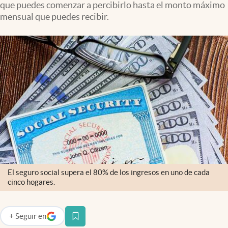
que puedes comenzar a percibirlo hasta el monto máximo
Lifestyle
mensual que puedes recibir.
USA
El seguro social supera el 80% de los ingresos en uno de cada
cinco hogares.
+
Seguir
en
abre en nueva pestaña