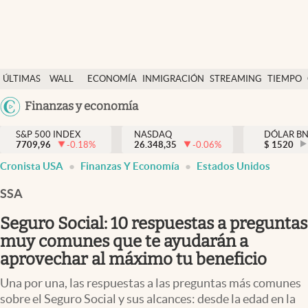
Últimas Noticias
ÚLTIMAS
WALL
ECONOMÍA
INMIGRACIÓN
STREAMING
TIEMPO
Finanzas y economía
NOTICIAS
STREET
Argentina
Finanzas y economía
Wall Street y dólar
Y
España
Inmigración
DÓLAR
S&P 500 INDEX
NASDAQ
DÓLAR B
7709,96
-0.18
%
26.348,35
-0.06
%
México
$
1520
abre en nueva pestaña
abre en nueva pestaña
abre en nueva pestaña
Trending
Cronista USA
Finanzas Y Economía
Estados Unidos
USA
Tiempo
Colombia
SSA
Uruguay
Ciencia y salud
Seguro Social: 10 respuestas a preguntas
Espiritual
muy comunes que te ayudarán a
aprovechar al máximo tu beneficio
Streaming
Una por una, las respuestas a las preguntas más comunes
PC y mobile
sobre el Seguro Social y sus alcances: desde la edad en la