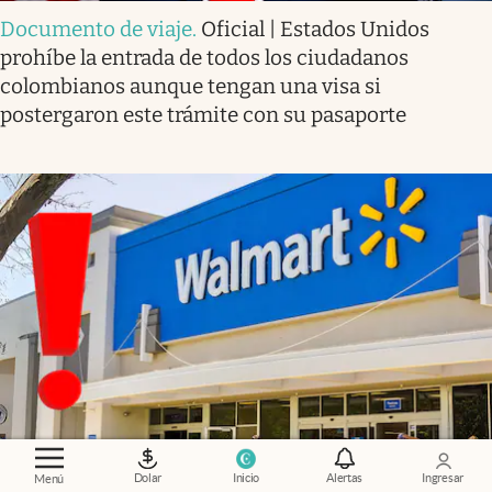
Documento de viaje
.
Oficial | Estados Unidos
prohíbe la entrada de todos los ciudadanos
colombianos aunque tengan una visa si
postergaron este trámite con su pasaporte
Compras
.
Walmart le dice adiós a los carritos de
Dolar
Inicio
Alertas
Ingresar
Menú