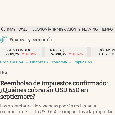
Últimas Noticias
ÚLTIMAS
WALL
ECONOMÍA
INMIGRACIÓN
STREAMING
TIEMPO
Finanzas y economía
NOTICIAS
STREET
Argentina
Finanzas y economía
Wall Street y dólar
Y
España
Inmigración
DÓLAR
S&P 500 INDEX
NASDAQ
DÓLAR B
7709,96
-0.18
%
26.348,35
-0.06
%
México
$
1520
Trending
Cronista USA
Finanzas Y Economía
Impuestos
USA
Tiempo
Colombia
IRS
Uruguay
Ciencia y salud
Reembolso de impuestos confirmado:
Espiritual
¿Quiénes cobrarán USD 650 en
septiembre?
Streaming
Los propietarios de viviendas podrán reclamar un
PC y mobile
reembolso de hasta USD 650 en impuestos a la propiedad