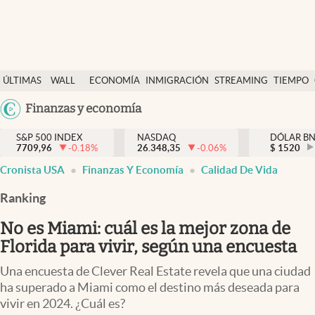
Últimas Noticias
ÚLTIMAS
WALL
ECONOMÍA
INMIGRACIÓN
STREAMING
TIEMPO
Finanzas y economía
NOTICIAS
STREET
Argentina
Finanzas y economía
Wall Street y dólar
Y
España
Inmigración
DÓLAR
S&P 500 INDEX
NASDAQ
DÓLAR B
7709,96
-0.18
%
26.348,35
-0.06
%
México
$
1520
Trending
Cronista USA
Finanzas Y Economía
Calidad De Vida
USA
Tiempo
Colombia
Ranking
Uruguay
Ciencia y salud
No es Miami: cuál es la mejor zona de
Espiritual
Florida para vivir, según una encuesta
Streaming
Una encuesta de Clever Real Estate revela que una ciudad
ha superado a Miami como el destino más deseada para
PC y mobile
vivir en 2024. ¿Cuál es?