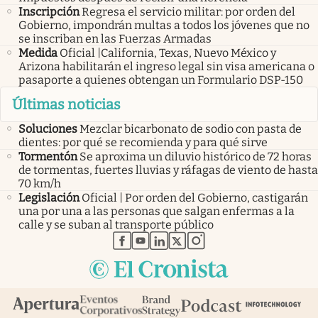
Inscripción
Regresa el servicio militar: por orden del
Gobierno, impondrán multas a todos los jóvenes que no
se inscriban en las Fuerzas Armadas
Medida
Oficial |California, Texas, Nuevo México y
Arizona habilitarán el ingreso legal sin visa americana o
pasaporte a quienes obtengan un Formulario DSP-150
Últimas noticias
Soluciones
Mezclar bicarbonato de sodio con pasta de
dientes: por qué se recomienda y para qué sirve
Tormentón
Se aproxima un diluvio histórico de 72 horas
de tormentas, fuertes lluvias y ráfagas de viento de hasta
70 km/h
Legislación
Oficial | Por orden del Gobierno, castigarán
una por una a las personas que salgan enfermas a la
calle y se suban al transporte público
abre en nueva pestaña
abre en nueva pestaña
abre en nueva pestaña
abre en nueva pestaña
abre en nueva pestaña