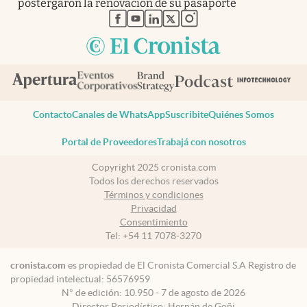
postergaron la renovación de su pasaporte
abre en nueva pestaña
abre en nueva pestaña
abre en nueva pestaña
abre en nueva pestaña
abre en nueva pestaña
Contacto
Canales de WhatsApp
Suscribite
Quiénes Somos
Portal de Proveedores
Trabajá con nosotros
Copyright 2025 cronista.com
Todos los derechos reservados
Términos y condiciones
Privacidad
Consentimiento
Tel:
+54 11 7078-3270
cronista.com
es propiedad de El Cronista Comercial S.A Registro de
propiedad intelectual: 56576959
N° de edición: 10.950 - 7 de agosto de 2026
Director Periodístico: Hernán de Goñi