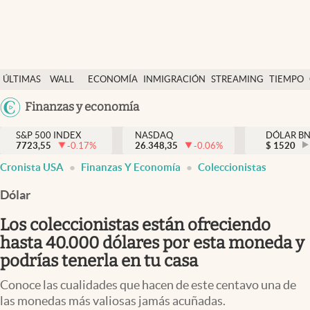
Últimas Noticias
ÚLTIMAS
WALL
ECONOMÍA
INMIGRACIÓN
STREAMING
TIEMPO
Finanzas y economía
NOTICIAS
STREET
Argentina
Finanzas y economía
Wall Street y dólar
Y
España
Inmigración
DÓLAR
S&P 500 INDEX
NASDAQ
DÓLAR B
7723,55
-0.17
%
26.348,35
-0.06
%
México
$
1520
Trending
Cronista USA
Finanzas Y Economía
Coleccionistas
USA
Tiempo
Colombia
Dólar
Uruguay
Ciencia y salud
Los coleccionistas están ofreciendo
Espiritual
hasta 40.000 dólares por esta moneda y
podrías tenerla en tu casa
Streaming
Conoce las cualidades que hacen de este centavo una de
PC y mobile
las monedas más valiosas jamás acuñadas.