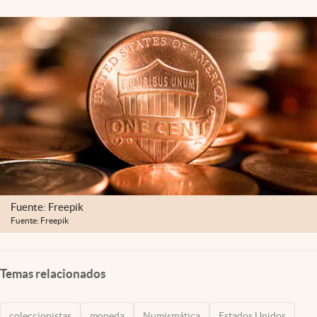
Lifestyle
USA
Fuente: Freepik
Fuente: Freepik
Temas relacionados
coleccionistas
moneda
Numismática
Estados Unidos