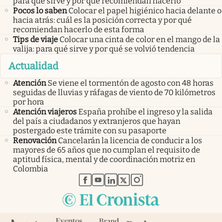
para qué sirve y por qué recomiendan hacerlo
Pocos lo saben
Colocar el papel higiénico hacia delante o
hacia atrás: cuál es la posición correcta y por qué
recomiendan hacerlo de esta forma
Tips de viaje
Colocar una cinta de color en el mango de la
valija: para qué sirve y por qué se volvió tendencia
Actualidad
Atención
Se viene el tormentón de agosto con 48 horas
seguidas de lluvias y ráfagas de viento de 70 kilómetros
por hora
Atención viajeros
España prohíbe el ingreso y la salida
del país a ciudadanos y extranjeros que hayan
postergado este trámite con su pasaporte
Renovación
Cancelarán la licencia de conducir a los
mayores de 65 años que no cumplan el requisito de
aptitud física, mental y de coordinación motriz en
Colombia
abre en nueva pestaña
abre en nueva pestaña
abre en nueva pestaña
abre en nueva pestaña
abre en nueva pestaña