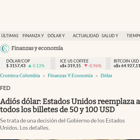
Finanzas y economía
ÚLTIMAS
FINANZA Y
DÓLAR Y
ACTUALIDAD
SALUD Y
TIEMP
Salud y nutrición
NOTICIAS
ECONOMÍA
MERCADOS
NUTRICIÓN
LIBRE
Argentina
Finanzas y economía
Vida espiritual
España
Actualidad
DÓLAR/COP
ICE US COFFEE
BITCOIN USD
$
3157,43
0.13
%
u$s
319,15
-0.96
%
u$s
México
64.927,1
Tiempo libre
Cronista Colombia
Finanzas Y Economía
Dólar
USA
Dólar y mercados
Colombia
FED
Uruguay
Curiosidades
Adiós dólar: Estados Unidos reemplaza a
todos los billetes de 50 y 100 USD
Colombia
Se trata de una decisión del Gobierno de los Estados
Unidos. Los detalles.