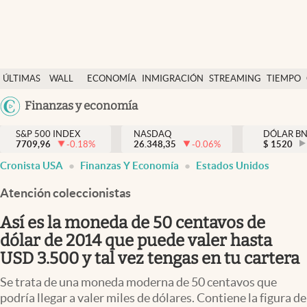
Últimas Noticias
ÚLTIMAS
WALL
ECONOMÍA
INMIGRACIÓN
STREAMING
TIEMPO
Finanzas y economía
NOTICIAS
STREET
Argentina
Finanzas y economía
Wall Street y dólar
Y
España
Inmigración
DÓLAR
S&P 500 INDEX
NASDAQ
DÓLAR B
7709,96
-0.18
%
26.348,35
-0.06
%
México
$
1520
Trending
Cronista USA
Finanzas Y Economía
Estados Unidos
USA
Tiempo
Colombia
Atención coleccionistas
Uruguay
Ciencia y salud
Así es la moneda de 50 centavos de
Espiritual
dólar de 2014 que puede valer hasta
USD 3.500 y tal vez tengas en tu cartera
Streaming
Se trata de una moneda moderna de 50 centavos que
PC y mobile
podría llegar a valer miles de dólares. Contiene la figura de