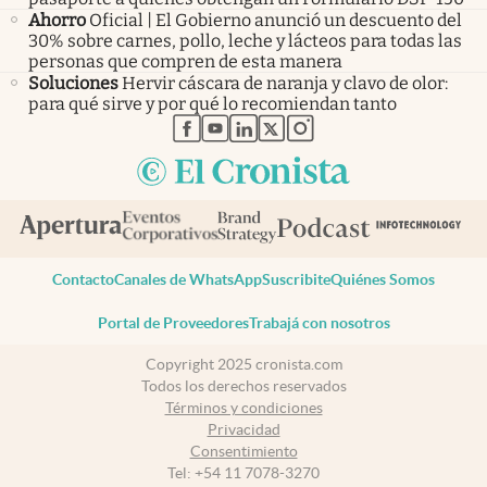
Ahorro
Oficial | El Gobierno anunció un descuento del
30% sobre carnes, pollo, leche y lácteos para todas las
personas que compren de esta manera
Soluciones
Hervir cáscara de naranja y clavo de olor:
para qué sirve y por qué lo recomiendan tanto
abre en nueva pestaña
abre en nueva pestaña
abre en nueva pestaña
abre en nueva pestaña
abre en nueva pestaña
Contacto
Canales de WhatsApp
Suscribite
Quiénes Somos
Portal de Proveedores
Trabajá con nosotros
Copyright 2025 cronista.com
Todos los derechos reservados
Términos y condiciones
Privacidad
Consentimiento
Tel:
+54 11 7078-3270