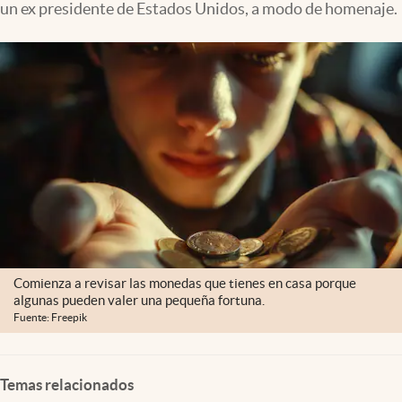
un ex presidente de Estados Unidos, a modo de homenaje.
Lifestyle
USA
Comienza a revisar las monedas que tienes en casa porque
algunas pueden valer una pequeña fortuna.
Fuente: Freepik
Temas relacionados