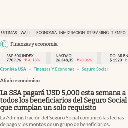
Últimas Noticias
ÚLTIMAS
WALL
ECONOMÍA
INMIGRACIÓN
STREAMING
TIEMPO
Finanzas y economía
NOTICIAS
STREET
Argentina
Finanzas y economía
Wall Street y dólar
Y
España
Inmigración
DÓLAR
S&P 500 INDEX
NASDAQ
DÓLAR B
7709,96
-0.18
%
26.348,35
-0.06
%
México
$
1520
Trending
Cronista USA
Finanzas Y Economía
Seguro Social
USA
Tiempo
Colombia
Alivio económico
Uruguay
Ciencia y salud
La SSA pagará USD 5,000 esta semana a
Espiritual
todos los beneficiarios del Seguro Social
que cumplan un solo requisito
Streaming
La Administración del Seguro Social comunicó las fechas
PC y mobile
de pago y los montos de un grupo de beneficiarios.