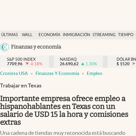
Últimas Noticias
ÚLTIMAS
WALL
ECONOMÍA
INMIGRACIÓN
STREAMING
TIEMPO
Finanzas y economía
NOTICIAS
STREET
Argentina
Finanzas y economía
Wall Street y dólar
Y
España
Inmigración
DÓLAR
S&P 500 INDEX
NASDAQ
DÓLAR B
7709,96
-0.18
%
26.690,62
1.30
%
México
$
1520
Trending
Cronista USA
Finanzas Y Economía
Empleo
USA
Tiempo
Colombia
Trabajar en Texas
Uruguay
Ciencia y salud
Importante empresa ofrece empleo a
Espiritual
hispanohablantes en Texas con un
salario de USD 15 la hora y comisiones
Streaming
extras
PC y mobile
Una cadena de tiendas muy reconocida está buscando