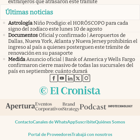
extranjeros que atrasaron este trámite
Últimas noticias
Astrología
Niño Prodigio: el HORÓSCOPO para cada
signo del zodíaco este lunes 10 de agosto
Documentos
Oficial y confirmado | Aeropuertos de
Dallas, Nueva York, Atlanta y Nueva Jersey prohibirán el
ingreso al país a quienes posterguen este trámite de
renovación en su pasaporte
Medida
Anuncio oficial | Bank of America y Wells Fargo
confirmaron cierre masivo de todas las sucursales del
país en septiembre: cuánto durará
abre en nueva pestaña
abre en nueva pestaña
abre en nueva pestaña
abre en nueva pestaña
abre en nueva pestaña
Contacto
Canales de WhatsApp
Suscribite
Quiénes Somos
Portal de Proveedores
Trabajá con nosotros