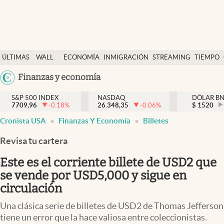
Últimas Noticias
ÚLTIMAS
WALL
ECONOMÍA
INMIGRACIÓN
STREAMING
TIEMPO
Finanzas y economía
NOTICIAS
STREET
Argentina
Finanzas y economía
Wall Street y dólar
Y
España
Inmigración
DÓLAR
S&P 500 INDEX
NASDAQ
DÓLAR B
7709,96
-0.18
%
26.348,35
-0.06
%
México
$
1520
Trending
Cronista USA
Finanzas Y Economía
Billetes
USA
Tiempo
Colombia
Revisa tu cartera
Uruguay
Ciencia y salud
Este es el corriente billete de USD2 que
Espiritual
se vende por USD5,000 y sigue en
circulación
Streaming
Una clásica serie de billetes de USD2 de Thomas Jefferson
PC y mobile
tiene un error que la hace valiosa entre coleccionistas.