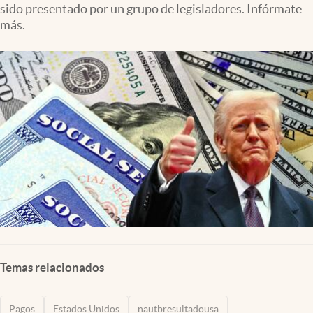
sido presentado por un grupo de legisladores. Infórmate
Lifestyle
más.
USA
Temas relacionados
Pagos
Estados Unidos
nautbresultadousa