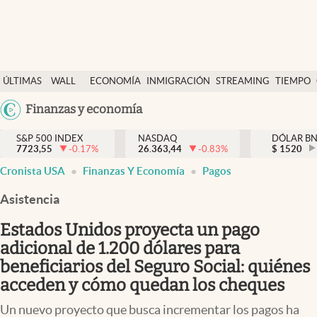
Últimas Noticias
ÚLTIMAS
WALL
ECONOMÍA
INMIGRACIÓN
STREAMING
TIEMPO
Finanzas y economía
NOTICIAS
STREET
Argentina
Finanzas y economía
Wall Street y dólar
Y
España
Inmigración
DÓLAR
S&P 500 INDEX
NASDAQ
DÓLAR B
7723,55
-0.17
%
26.363,44
-0.83
%
México
$
1520
Trending
Cronista USA
Finanzas Y Economía
Pagos
USA
Tiempo
Colombia
Asistencia
Uruguay
Ciencia y salud
Estados Unidos proyecta un pago
Espiritual
adicional de 1.200 dólares para
beneficiarios del Seguro Social: quiénes
Streaming
acceden y cómo quedan los cheques
PC y mobile
Un nuevo proyecto que busca incrementar los pagos ha