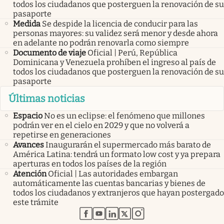
todos los ciudadanos que posterguen la renovación de su
pasaporte
Medida
Se despide la licencia de conducir para las
personas mayores: su validez será menor y desde ahora
en adelante no podrán renovarla como siempre
Documento de viaje
Oficial | Perú, República
Dominicana y Venezuela prohíben el ingreso al país de
todos los ciudadanos que posterguen la renovación de su
pasaporte
Últimas noticias
Espacio
No es un eclipse: el fenómeno que millones
podrán ver en el cielo en 2029 y que no volverá a
repetirse en generaciones
Avances
Inaugurarán el supermercado más barato de
América Latina: tendrá un formato low cost y ya prepara
aperturas en todos los países de la región
Atención
Oficial | Las autoridades embargan
automáticamente las cuentas bancarias y bienes de
todos los ciudadanos y extranjeros que hayan postergado
este trámite
abre en nueva pestaña
abre en nueva pestaña
abre en nueva pestaña
abre en nueva pestaña
abre en nueva pestaña