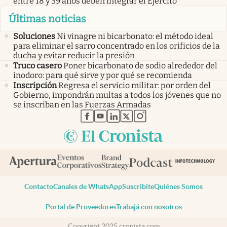
entre 18 y 39 años deben integrar el Ejército
Últimas noticias
Soluciones
Ni vinagre ni bicarbonato: el método ideal
para eliminar el sarro concentrado en los orificios de la
ducha y evitar reducir la presión
Truco casero
Poner bicarbonato de sodio alrededor del
inodoro: para qué sirve y por qué se recomienda
Inscripción
Regresa el servicio militar: por orden del
Gobierno, impondrán multas a todos los jóvenes que no
se inscriban en las Fuerzas Armadas
abre en nueva pestaña
abre en nueva pestaña
abre en nueva pestaña
abre en nueva pestaña
abre en nueva pestaña
Contacto
Canales de WhatsApp
Suscribite
Quiénes Somos
Portal de Proveedores
Trabajá con nosotros
Copyright 2025 cronista.com