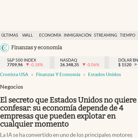
Últimas Noticias
ÚLTIMAS
WALL
ECONOMÍA
INMIGRACIÓN
STREAMING
TIEMPO
Finanzas y economía
NOTICIAS
STREET
Argentina
Finanzas y economía
Wall Street y dólar
Y
España
Inmigración
DÓLAR
S&P 500 INDEX
NASDAQ
DÓLAR B
7709,96
-0.18
%
26.348,35
-0.06
%
México
$
1520
Trending
Cronista USA
Finanzas Y Economía
Estados Unidos
USA
Tiempo
Colombia
Negocios
Uruguay
Ciencia y salud
El secreto que Estados Unidos no quiere
Espiritual
confesar: su economía depende de 4
empresas que pueden explotar en
Streaming
cualquier momento
PC y mobile
La IA se ha convertido en uno de los principales motores