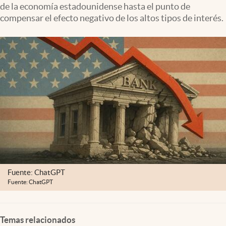
de la economía estadounidense hasta el punto de
Lifestyle
compensar el efecto negativo de los altos tipos de interés.
USA
Fuente: ChatGPT
Fuente: ChatGPT
Temas relacionados