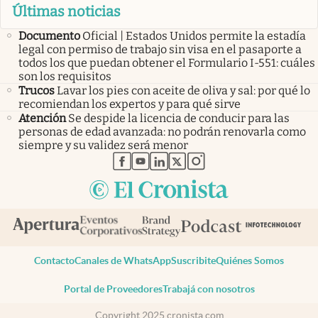
Últimas noticias
Documento
Oficial | Estados Unidos permite la estadía
legal con permiso de trabajo sin visa en el pasaporte a
todos los que puedan obtener el Formulario I-551: cuáles
son los requisitos
Trucos
Lavar los pies con aceite de oliva y sal: por qué lo
recomiendan los expertos y para qué sirve
Atención
Se despide la licencia de conducir para las
personas de edad avanzada: no podrán renovarla como
siempre y su validez será menor
abre en nueva pestaña
abre en nueva pestaña
abre en nueva pestaña
abre en nueva pestaña
abre en nueva pestaña
Contacto
Canales de WhatsApp
Suscribite
Quiénes Somos
Portal de Proveedores
Trabajá con nosotros
Copyright 2025 cronista.com