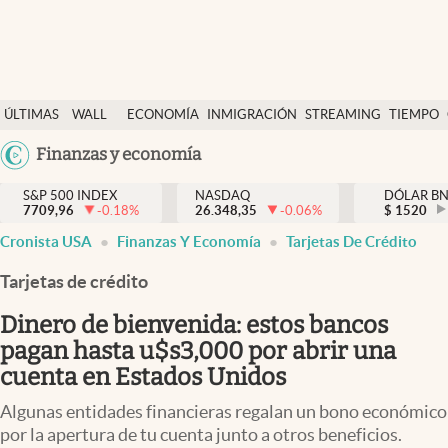
Últimas Noticias
ÚLTIMAS
WALL
ECONOMÍA
INMIGRACIÓN
STREAMING
TIEMPO
Finanzas y economía
NOTICIAS
STREET
Argentina
Finanzas y economía
Wall Street y dólar
Y
España
Inmigración
DÓLAR
S&P 500 INDEX
NASDAQ
DÓLAR B
7709,96
-0.18
%
26.348,35
-0.06
%
México
$
1520
Trending
Cronista USA
Finanzas Y Economía
Tarjetas De Crédito
USA
Tiempo
Colombia
Tarjetas de crédito
Uruguay
Ciencia y salud
Dinero de bienvenida: estos bancos
Espiritual
pagan hasta u$s3,000 por abrir una
cuenta en Estados Unidos
Streaming
Algunas entidades financieras regalan un bono económico
PC y mobile
por la apertura de tu cuenta junto a otros beneficios.