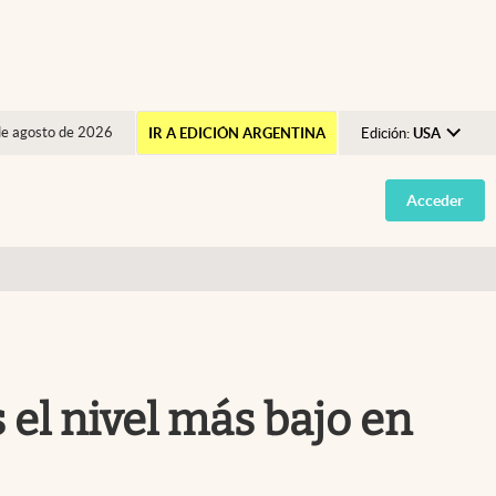
de agosto de 2026
IR A EDICIÓN ARGENTINA
Edición:
USA
Argentina
Acceder
España
México
USA
Colombia
Uruguay
 el nivel más bajo en