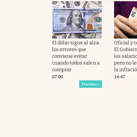
El dólar sigue al alza:
Oficial y 
los errores que
El Gobie
conviene evitar
los salario
cuando todos salen a
pero no l
comprar
la inflaci
07:00
14:47
Members