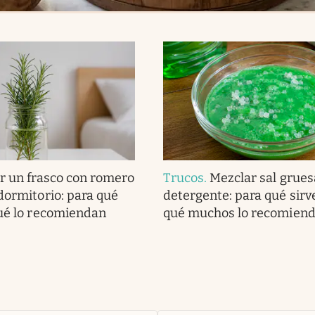
r un frasco con romero
Trucos
.
Mezclar sal grues
 dormitorio: para qué
detergente: para qué sirv
qué lo recomiendan
qué muchos lo recomien