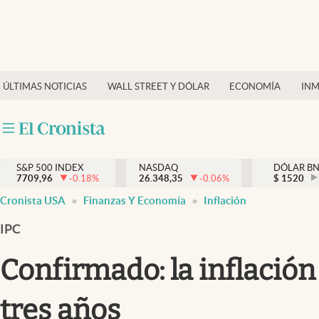
Últimas Noticias
Finanzas y economía
ÚLTIMAS NOTICIAS
WALL STREET Y DÓLAR
ECONOMÍA
INM
Wall Street y dólar
Inmigración
Trending
S&P 500 INDEX
NASDAQ
DÓLAR B
7709,96
-0.18
%
26.348,35
-0.06
%
$
1520
Tiempo
Cronista USA
Finanzas Y Economía
Inflación
Ciencia y salud
IPC
Espiritual
Confirmado: la inflación
Streaming
tres años
PC y mobile