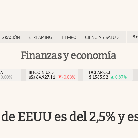
8 
IGRACIÓN
STREAMING
TIEMPO
CIENCIA Y SALUD
Finanzas y economía
NA
BITCOIN USD
DÓLAR CCL
0.00
%
u$s
64.927,11
-0.03
%
$
1585,52
0.87
%
 de EEUU es del 2,5% y es