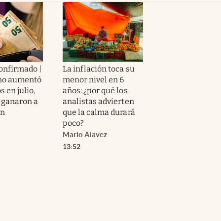
confirmado |
La inflación toca su
rno aumentó
menor nivel en 6
s en julio,
años: ¿por qué los
e ganaron a
analistas advierten
ón
que la calma durará
poco?
Mario Alavez
13:52