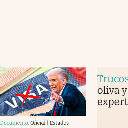
Truco
oliva 
expert
Documento
.
Oficial | Estados