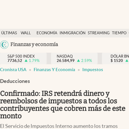
Últimas Noticias
ÚLTIMAS
WALL
ECONOMÍA
INMIGRACIÓN
STREAMING
TIEMPO
Finanzas y economía
NOTICIAS
STREET
Argentina
Finanzas y economía
Wall Street y dólar
Y
España
Inmigración
DÓLAR
S&P 500 INDEX
NASDAQ
DÓLAR B
7736,52
1.79
%
26.584,99
2.59
%
México
$
1520
Trending
Cronista USA
Finanzas Y Economía
Impuestos
USA
Tiempo
Colombia
Deducciones
Uruguay
Ciencia y salud
Confirmado: IRS retendrá dinero y
Espiritual
reembolsos de impuestos a todos los
contribuyentes que cobren más de este
Streaming
monto
PC y mobile
El Servicio de Impuestos Interno aumento los tramos