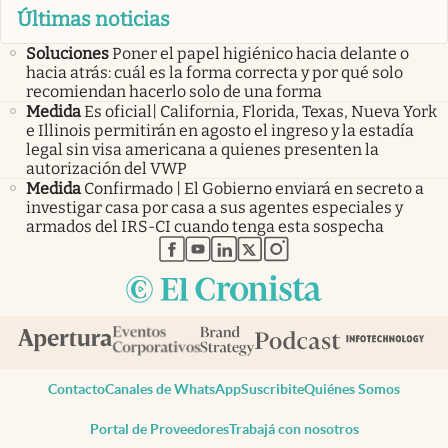
Últimas noticias
Soluciones
Poner el papel higiénico hacia delante o
hacia atrás: cuál es la forma correcta y por qué solo
recomiendan hacerlo solo de una forma
Medida
Es oficial| California, Florida, Texas, Nueva York
e Illinois permitirán en agosto el ingreso y la estadía
legal sin visa americana a quienes presenten la
autorización del VWP
Medida
Confirmado | El Gobierno enviará en secreto a
investigar casa por casa a sus agentes especiales y
armados del IRS-CI cuando tenga esta sospecha
abre en nueva pestaña
abre en nueva pestaña
abre en nueva pestaña
abre en nueva pestaña
abre en nueva pestaña
Contacto
Canales de WhatsApp
Suscribite
Quiénes Somos
Portal de Proveedores
Trabajá con nosotros