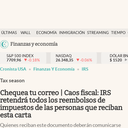
Últimas Noticias
ÚLTIMAS
WALL
ECONOMÍA
INMIGRACIÓN
STREAMING
TIEMPO
Finanzas y economía
NOTICIAS
STREET
Argentina
Finanzas y economía
Wall Street y dólar
Y
España
Inmigración
DÓLAR
S&P 500 INDEX
NASDAQ
DÓLAR B
7709,96
-0.18
%
26.348,35
-0.06
%
México
$
1520
Trending
Cronista USA
Finanzas Y Economía
IRS
USA
Tiempo
Colombia
Tax season
Uruguay
Ciencia y salud
Chequea tu correo | Caos fiscal: IRS
Espiritual
retendrá todos los reembolsos de
impuestos de las personas que reciban
Streaming
esta carta
PC y mobile
Quienes reciban este documento deberán comunicarse