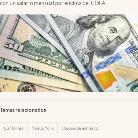
con un salario mensual por encima del COLA.
Lifestyle
USA
Temas relacionados
California
Nueva York
cheque de estímulo