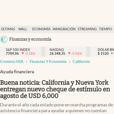
Últimas Noticias
ÚLTIMAS
WALL
ECONOMÍA
INMIGRACIÓN
STREAMING
TIEMPO
Finanzas y economía
NOTICIAS
STREET
Argentina
Finanzas y economía
Wall Street y dólar
Y
España
Inmigración
DÓLAR
S&P 500 INDEX
NASDAQ
DÓLAR B
7709,96
-0.18
%
26.348,35
-0.06
%
México
$
1520
Trending
Cronista USA
Finanzas Y Economía
California
USA
Tiempo
Colombia
Ayuda financiera
Uruguay
Ciencia y salud
Buena noticia: California y Nueva York
Espiritual
entregan nuevo cheque de estímulo en
agosto de USD 6,000
Streaming
Durante el año cada estado pone en marcha programas de
PC y mobile
asistencia financiera para ayudar a quienes no cuentan