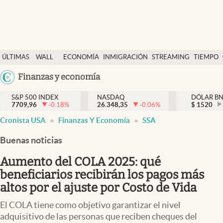
Últimas Noticias
ÚLTIMAS
WALL
ECONOMÍA
INMIGRACIÓN
STREAMING
TIEMPO
Finanzas y economía
NOTICIAS
STREET
Argentina
Finanzas y economía
Wall Street y dólar
Y
España
Inmigración
DÓLAR
S&P 500 INDEX
NASDAQ
DÓLAR B
7709,96
-0.18
%
26.348,35
-0.06
%
México
$
1520
Trending
Cronista USA
Finanzas Y Economía
SSA
USA
Tiempo
Colombia
Buenas noticias
Uruguay
Ciencia y salud
Aumento del COLA 2025: qué
Espiritual
beneficiarios recibirán los pagos más
altos por el ajuste por Costo de Vida
Streaming
El COLA tiene como objetivo garantizar el nivel
PC y mobile
adquisitivo de las personas que reciben cheques del