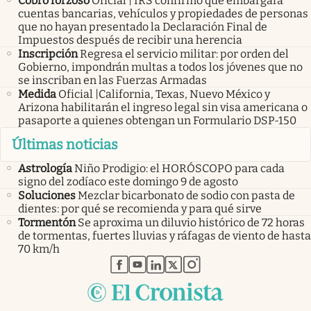
Cobro forzoso
Oficial | IRS confirmó que embargará
cuentas bancarias, vehículos y propiedades de personas
que no hayan presentado la Declaración Final de
Impuestos después de recibir una herencia
Inscripción
Regresa el servicio militar: por orden del
Gobierno, impondrán multas a todos los jóvenes que no
se inscriban en las Fuerzas Armadas
Medida
Oficial |California, Texas, Nuevo México y
Arizona habilitarán el ingreso legal sin visa americana o
pasaporte a quienes obtengan un Formulario DSP-150
Últimas noticias
Astrología
Niño Prodigio: el HORÓSCOPO para cada
signo del zodíaco este domingo 9 de agosto
Soluciones
Mezclar bicarbonato de sodio con pasta de
dientes: por qué se recomienda y para qué sirve
Tormentón
Se aproxima un diluvio histórico de 72 horas
de tormentas, fuertes lluvias y ráfagas de viento de hasta
70 km/h
abre en nueva pestaña
abre en nueva pestaña
abre en nueva pestaña
abre en nueva pestaña
abre en nueva pestaña