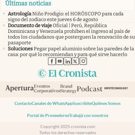
Últimas noticias
Astrología
Niño Prodigio: el HORÓSCOPO para cada
signo del zodíaco este jueves 6 de agosto
Documento de viaje
Oficial | Perú, República
Dominicana y Venezuela prohíben el ingreso al país de
todos los ciudadanos que posterguen la renovación de su
pasaporte
Soluciones
Pegar papel aluminio sobre las paredes de la
casa: por qué lo recomiendan y para qué sirve hacerlo
abre en nueva pestaña
abre en nueva pestaña
abre en nueva pestaña
abre en nueva pestaña
abre en nueva pestaña
Contacto
Canales de WhatsApp
Suscribite
Quiénes Somos
Portal de Proveedores
Trabajá con nosotros
Copyright 2025 cronista.com
Todos los derechos reservados