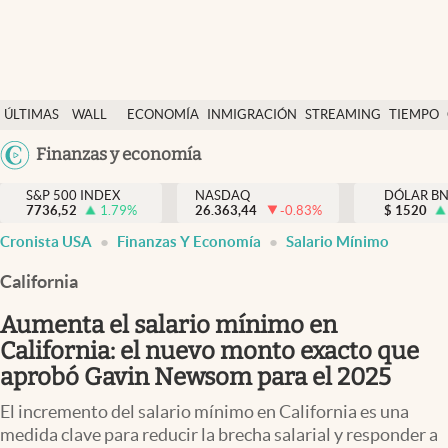
Últimas Noticias
ÚLTIMAS
WALL
ECONOMÍA
INMIGRACIÓN
STREAMING
TIEMPO
Finanzas y economía
NOTICIAS
STREET
Argentina
Finanzas y economía
Wall Street y dólar
Y
España
Inmigración
DÓLAR
S&P 500 INDEX
NASDAQ
DÓLAR B
7736,52
1.79
%
26.363,44
-0.83
%
México
$
1520
Trending
Cronista USA
Finanzas Y Economía
Salario Mínimo
USA
Tiempo
Colombia
California
Uruguay
Ciencia y salud
Aumenta el salario mínimo en
Espiritual
California: el nuevo monto exacto que
aprobó Gavin Newsom para el 2025
Streaming
El incremento del salario mínimo en California es una
PC y mobile
medida clave para reducir la brecha salarial y responder a