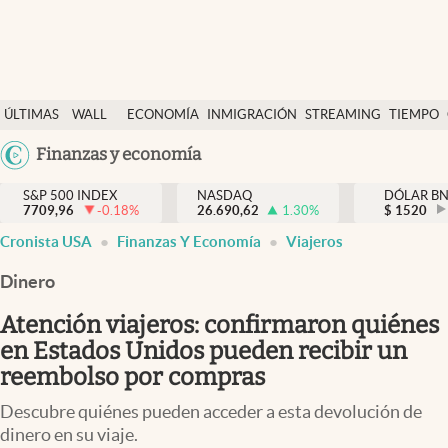
Últimas Noticias
ÚLTIMAS
WALL
ECONOMÍA
INMIGRACIÓN
STREAMING
TIEMPO
Finanzas y economía
NOTICIAS
STREET
Argentina
Finanzas y economía
Wall Street y dólar
Y
España
Inmigración
DÓLAR
S&P 500 INDEX
NASDAQ
DÓLAR B
7709,96
-0.18
%
26.690,62
1.30
%
México
$
1520
Trending
Cronista USA
Finanzas Y Economía
Viajeros
USA
Tiempo
Colombia
Dinero
Uruguay
Ciencia y salud
Atención viajeros: confirmaron quiénes
Espiritual
en Estados Unidos pueden recibir un
reembolso por compras
Streaming
Descubre quiénes pueden acceder a esta devolución de
PC y mobile
dinero en su viaje.