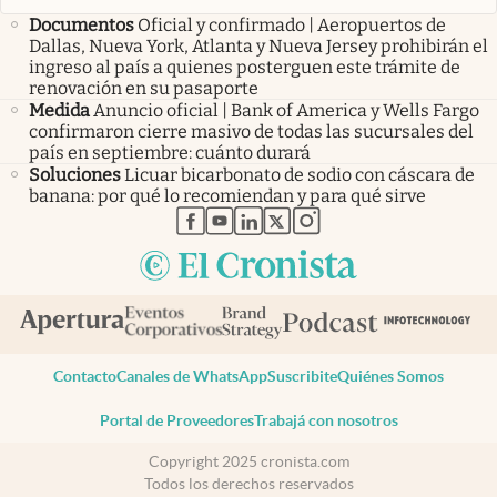
Documentos
Oficial y confirmado | Aeropuertos de
Dallas, Nueva York, Atlanta y Nueva Jersey prohibirán el
ingreso al país a quienes posterguen este trámite de
renovación en su pasaporte
Medida
Anuncio oficial | Bank of America y Wells Fargo
confirmaron cierre masivo de todas las sucursales del
país en septiembre: cuánto durará
Soluciones
Licuar bicarbonato de sodio con cáscara de
banana: por qué lo recomiendan y para qué sirve
abre en nueva pestaña
abre en nueva pestaña
abre en nueva pestaña
abre en nueva pestaña
abre en nueva pestaña
Contacto
Canales de WhatsApp
Suscribite
Quiénes Somos
Portal de Proveedores
Trabajá con nosotros
Copyright 2025 cronista.com
Todos los derechos reservados