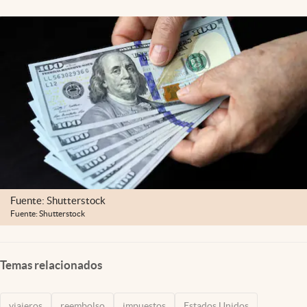
Lifestyle
USA
Fuente: Shutterstock
Fuente: Shutterstock
Temas relacionados
viajeros
reembolso
impuestos
Estados Unidos