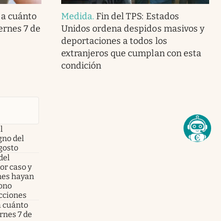
 a cuánto
Medida
.
Fin del TPS: Estados
iernes 7 de
Unidos ordena despidos masivos y
deportaciones a todos los
extranjeros que cumplan con esta
condición
l
no del
gosto
del
or caso y
enes hayan
fono
acciones
a cuánto
ernes 7 de