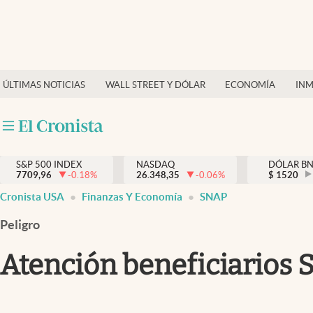
Últimas Noticias
Finanzas y economía
ÚLTIMAS NOTICIAS
WALL STREET Y DÓLAR
ECONOMÍA
INM
Wall Street y dólar
Inmigración
Trending
S&P 500 INDEX
NASDAQ
DÓLAR B
7709,96
-0.18
%
26.348,35
-0.06
%
$
1520
Tiempo
Cronista USA
Finanzas Y Economía
SNAP
Ciencia y salud
Peligro
Espiritual
Atención beneficiarios S
Streaming
PC y mobile