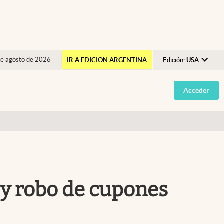
de agosto de 2026
IR A EDICIÓN ARGENTINA
Edición:
USA
Argentina
Acceder
España
México
USA
Colombia
Uruguay
 y robo de cupones