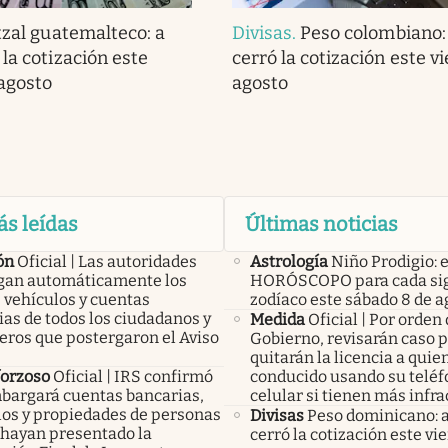
zal guatemalteco: a
Divisas
.
Peso colombiano:
la cotización este
cerró la cotización este v
 agosto
agosto
ás leídas
Últimas noticias
ón
Oficial | Las autoridades
Astrología
Niño Prodigio: e
an automáticamente los
HORÓSCOPO para cada sig
 vehículos y cuentas
zodíaco este sábado 8 de a
as de todos los ciudadanos y
Medida
Oficial | Por orden 
eros que postergaron el Aviso
Gobierno, revisarán caso p
quitarán la licencia a qui
forzoso
Oficial | IRS confirmó
conducido usando su telé
bargará cuentas bancarias,
celular si tienen más infr
los y propiedades de personas
Divisas
Peso dominicano: 
 hayan presentado la
cerró la cotización este vi