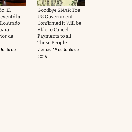
o| El
Goodbye SNAP: The
esentó la
US Government
ollo Asado
Confirmed it Will be
 para
Able to Cancel
ios de
Payments to all
These People
 Junio de
viernes, 19 de Junio de
2026