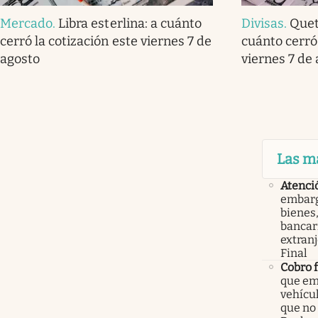
Mercado
.
Libra esterlina: a cuánto
Divisas
.
Quet
cerró la cotización este viernes 7 de
cuánto cerró 
agosto
viernes 7 de
Las m
Atenci
embarg
bienes,
bancari
extranj
Final
Cobro 
que em
vehícu
que no