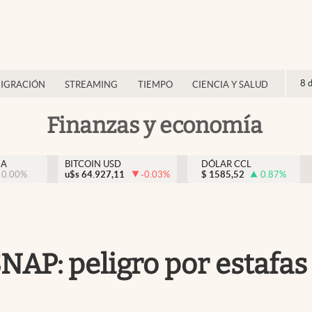
8 
IGRACIÓN
STREAMING
TIEMPO
CIENCIA Y SALUD
Finanzas y economía
NA
BITCOIN USD
DÓLAR CCL
0.00
%
u$s
64.927,11
-0.03
%
$
1585,52
0.87
%
NAP: peligro por estafas