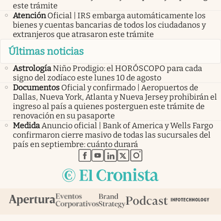
este trámite
Atención
Oficial | IRS embarga automáticamente los
bienes y cuentas bancarias de todos los ciudadanos y
extranjeros que atrasaron este trámite
Últimas noticias
Astrología
Niño Prodigio: el HORÓSCOPO para cada
signo del zodíaco este lunes 10 de agosto
Documentos
Oficial y confirmado | Aeropuertos de
Dallas, Nueva York, Atlanta y Nueva Jersey prohibirán el
ingreso al país a quienes posterguen este trámite de
renovación en su pasaporte
Medida
Anuncio oficial | Bank of America y Wells Fargo
confirmaron cierre masivo de todas las sucursales del
país en septiembre: cuánto durará
abre en nueva pestaña
abre en nueva pestaña
abre en nueva pestaña
abre en nueva pestaña
abre en nueva pestaña