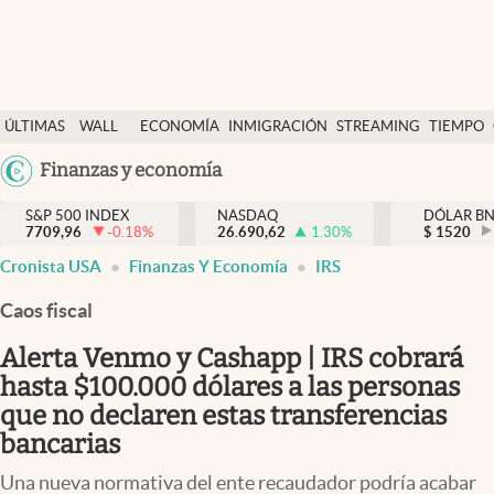
Últimas Noticias
ÚLTIMAS
WALL
ECONOMÍA
INMIGRACIÓN
STREAMING
TIEMPO
Finanzas y economía
NOTICIAS
STREET
Argentina
Finanzas y economía
Wall Street y dólar
Y
España
Inmigración
DÓLAR
S&P 500 INDEX
NASDAQ
DÓLAR B
7709,96
-0.18
%
26.690,62
1.30
%
México
$
1520
Trending
Cronista USA
Finanzas Y Economía
IRS
USA
Tiempo
Colombia
Caos fiscal
Uruguay
Ciencia y salud
Alerta Venmo y Cashapp | IRS cobrará
Espiritual
hasta $100.000 dólares a las personas
que no declaren estas transferencias
Streaming
bancarias
PC y mobile
Una nueva normativa del ente recaudador podría acabar