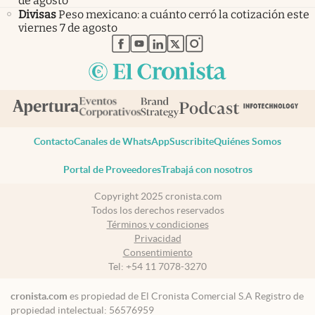
de agosto
Divisas
Peso mexicano: a cuánto cerró la cotización este
viernes 7 de agosto
abre en nueva pestaña
abre en nueva pestaña
abre en nueva pestaña
abre en nueva pestaña
abre en nueva pestaña
Contacto
Canales de WhatsApp
Suscribite
Quiénes Somos
Portal de Proveedores
Trabajá con nosotros
Copyright 2025 cronista.com
Todos los derechos reservados
Términos y condiciones
Privacidad
Consentimiento
Tel:
+54 11 7078-3270
cronista.com
es propiedad de El Cronista Comercial S.A Registro de
propiedad intelectual: 56576959