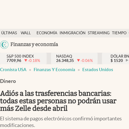
Últimas Noticias
ÚLTIMAS
WALL
ECONOMÍA
INMIGRACIÓN
STREAMING
TIEMPO
Finanzas y economía
NOTICIAS
STREET
Argentina
Finanzas y economía
Wall Street y dólar
Y
España
Inmigración
DÓLAR
S&P 500 INDEX
NASDAQ
DÓLAR B
7709,96
-0.18
%
26.348,35
-0.06
%
México
$
1520
Trending
Cronista USA
Finanzas Y Economía
Estados Unidos
USA
Tiempo
Colombia
Dinero
Uruguay
Ciencia y salud
Adiós a las trasferencias bancarias:
Espiritual
todas estas personas no podrán usar
más Zelle desde abril
Streaming
El sistema de pagos electrónicos confirmó importantes
PC y mobile
modificaciones.