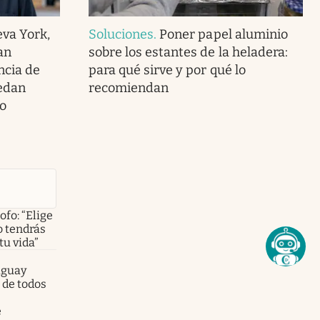
va York,
Soluciones
.
Poner papel aluminio
an
sobre los estantes de la heladera:
ncia de
para qué sirve y por qué lo
edan
recomiendan
o
ofo: “Elige
o tendrás
tu vida”
aguay
 de todos
e