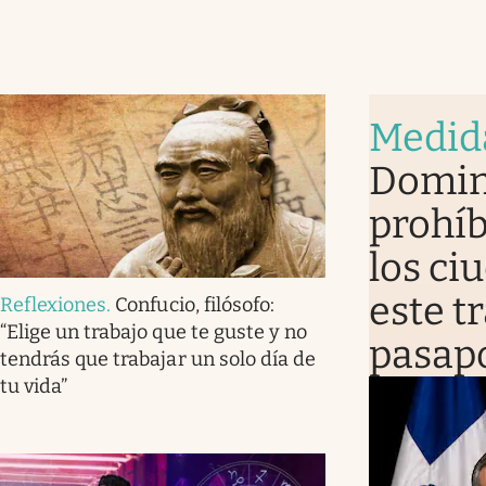
Medid
Domin
prohíb
los ci
este t
Reflexiones
.
Confucio, filósofo:
“Elige un trabajo que te guste y no
pasap
tendrás que trabajar un solo día de
tu vida”