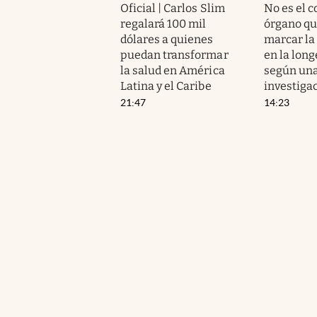
Oficial | Carlos Slim
No es el c
regalará 100 mil
órgano qu
dólares a quienes
marcar la
puedan transformar
en la long
la salud en América
según un
Latina y el Caribe
investiga
21:47
14:23