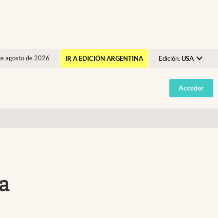
de agosto de 2026
IR A EDICIÓN ARGENTINA
Edición:
USA
Argentina
Acceder
España
México
USA
Colombia
Uruguay
ta