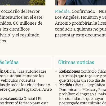
 cocodrilo del terror
Medida
.
Confirmado | Nue
dinosaurios en el este
Los Ángeles, Houston y S
nidos. 80 millones de
Antonio prohibirán la lice
 los científicos
conducir a quienes no pu
ivirlo” y el resultado
presentar este document
ados
ás leídas
Últimas noticias
ón
Oficial | Las autoridades
Reflexiones
Confucio, filós
an automáticamente los
un trabajo que te guste y n
 vehículos y cuentas
que trabajar un solo día de 
as de todos los ciudadanos y
Medida
Oficial | República
eros que postergaron el Aviso
Dominicana, México y Par
prohíben el ingreso al país
so extendido
Oficial | El
los ciudadanos que hayan
no decretó feriado para este
postergado este trámite d