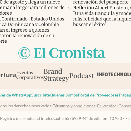
0 de agosto y llega un nuevo
renovación del pasaporte
 semana largo para millones de
Reflexión
Albert Einstein, 
adores
“Una vida tranquila y mode
a
Confirmado | Estados Unidos,
más felicidad que la inqui
ica Dominicana y Colombia
buscar el éxito”
an el ingreso a quienes
garon la renovación de su
rte
les de WhatsApp
Suscribite
Quiénes Somos
Portal de Proveedores
Trabaj
dos los derechos reservados
Términos y condiciones
Privacidad
Consen
 Registro de propiedad intelectual: 56576959
N° de edición: 10.950 - 7 