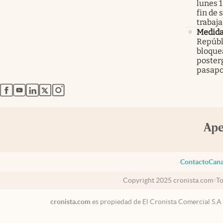
lunes 1
fin de
trabaj
Medid
Repúbl
bloque
poster
pasapo
abre en nueva pestaña
abre en nueva pestaña
abre en nueva pestaña
abre en nueva pestaña
abre en nueva pestaña
Contacto
Cana
Copyright 2025 cronista.com
To
cronista.com
es propiedad de El Cronista Comercial S.A
USA