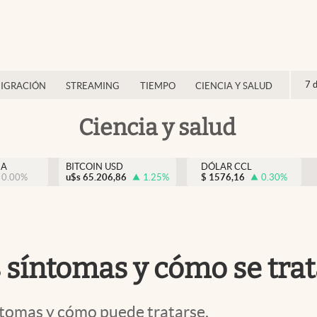
7 
IGRACIÓN
STREAMING
TIEMPO
CIENCIA Y SALUD
Ciencia y salud
NA
BITCOIN USD
DÓLAR CCL
0.00
%
u$s
65.206,86
1.25
%
$
1576,16
0.30
%
os síntomas y cómo se tra
íntomas y cómo puede tratarse.