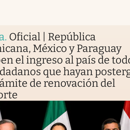
a
.
Oficial | República
icana, México y Paraguay
en el ingreso al país de tod
udadanos que hayan poster
rámite de renovación del
orte