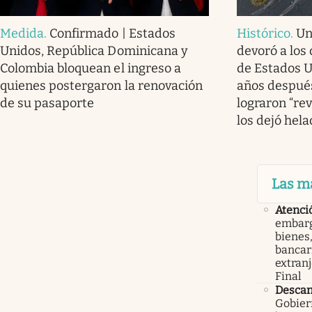
Medida
.
Confirmado | Estados
Histórico
.
Un
Unidos, República Dominicana y
devoró a los 
Colombia bloquean el ingreso a
de Estados U
quienes postergaron la renovación
años después
de su pasaporte
lograron “rev
los dejó hel
Las m
Atenci
embarg
bienes,
bancari
extranj
Final
Descan
Gobier