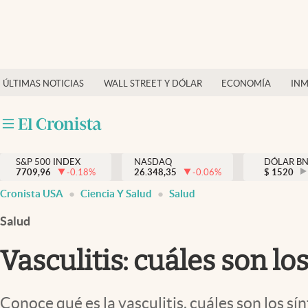
Últimas Noticias
Finanzas y economía
ÚLTIMAS NOTICIAS
WALL STREET Y DÓLAR
ECONOMÍA
INM
Wall Street y dólar
Inmigración
Trending
S&P 500 INDEX
NASDAQ
DÓLAR B
7709,96
-0.18
%
26.348,35
-0.06
%
$
1520
Tiempo
Cronista USA
Ciencia Y Salud
Salud
Ciencia y salud
Salud
Espiritual
Vasculitis: cuáles son l
Streaming
PC y mobile
Conoce qué es la vasculitis, cuáles son los s