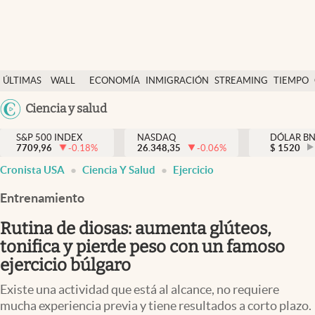
Últimas Noticias
ÚLTIMAS
WALL
ECONOMÍA
INMIGRACIÓN
STREAMING
TIEMPO
Finanzas y economía
NOTICIAS
STREET
Argentina
Ciencia y salud
Wall Street y dólar
Y
España
Inmigración
DÓLAR
S&P 500 INDEX
NASDAQ
DÓLAR B
7709,96
-0.18
%
26.348,35
-0.06
%
México
$
1520
Trending
Cronista USA
Ciencia Y Salud
Ejercicio
USA
Tiempo
Colombia
Entrenamiento
Uruguay
Ciencia y salud
Rutina de diosas: aumenta glúteos,
Espiritual
tonifica y pierde peso con un famoso
ejercicio búlgaro
Streaming
Existe una actividad que está al alcance, no requiere
PC y mobile
mucha experiencia previa y tiene resultados a corto plazo.