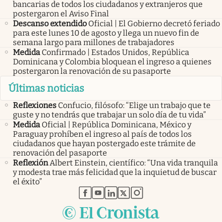
bancarias de todos los ciudadanos y extranjeros que
postergaron el Aviso Final
Descanso extendido
Oficial | El Gobierno decretó feriado
para este lunes 10 de agosto y llega un nuevo fin de
semana largo para millones de trabajadores
Medida
Confirmado | Estados Unidos, República
Dominicana y Colombia bloquean el ingreso a quienes
postergaron la renovación de su pasaporte
Últimas noticias
Reflexiones
Confucio, filósofo: “Elige un trabajo que te
guste y no tendrás que trabajar un solo día de tu vida”
Medida
Oficial | República Dominicana, México y
Paraguay prohíben el ingreso al país de todos los
ciudadanos que hayan postergado este trámite de
renovación del pasaporte
Reflexión
Albert Einstein, científico: “Una vida tranquila
y modesta trae más felicidad que la inquietud de buscar
el éxito”
abre en nueva pestaña
abre en nueva pestaña
abre en nueva pestaña
abre en nueva pestaña
abre en nueva pestaña