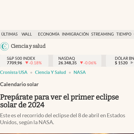
Últimas Noticias
ÚLTIMAS
WALL
ECONOMÍA
INMIGRACIÓN
STREAMING
TIEMPO
Finanzas y economía
NOTICIAS
STREET
Argentina
Ciencia y salud
Wall Street y dólar
Y
España
Inmigración
DÓLAR
S&P 500 INDEX
NASDAQ
DÓLAR B
7709,96
-0.18
%
26.348,35
-0.06
%
México
$
1520
Trending
Cronista USA
Ciencia Y Salud
NASA
USA
Tiempo
Colombia
Calendario solar
Uruguay
Ciencia y salud
Prepárate para ver el primer eclipse
Espiritual
solar de 2024
Streaming
Este es el recorrido del eclipse del 8 de abril en Estados
Unidos, según la NASA.
PC y mobile