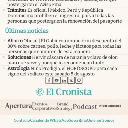
postergaron el Aviso Final
Trámites
Es oficial | México, Perú y República
Dominicana prohíben el ingreso al país a todas las
personas que posterguen la renovación del pasaporte
Últimas noticias
Ahorro
Oficial | El Gobierno anunció un descuento del
30% sobre carnes, pollo, leche y lácteos para todas las
personas que compren de esta manera
Soluciones
Hervir cáscara de naranja y clavo de olor:
para qué sirve y por qué lo recomiendan tanto
Astrología
Niño Prodigio: el HORÓSCOPO para cada
signo del zodíaco este sábado 8 de agosto
abre en nueva pestaña
abre en nueva pestaña
abre en nueva pestaña
abre en nueva pestaña
abre en nueva pestaña
Contacto
Canales de WhatsApp
Suscribite
Quiénes Somos