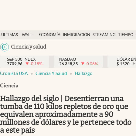
Últimas Noticias
ÚLTIMAS
WALL
ECONOMÍA
INMIGRACIÓN
STREAMING
TIEMPO
Finanzas y economía
NOTICIAS
STREET
Argentina
Ciencia y salud
Wall Street y dólar
Y
España
Inmigración
DÓLAR
S&P 500 INDEX
NASDAQ
DÓLAR B
7709,96
-0.18
%
26.348,35
-0.06
%
México
$
1520
Trending
Cronista USA
Ciencia Y Salud
Hallazgo
USA
Tiempo
Colombia
Ciencia
Uruguay
Ciencia y salud
Hallazgo del siglo | Desentierran una
Espiritual
tumba de 110 kilos repletos de oro que
equivalen aproximadamente a 90
Streaming
millones de dólares y le pertenece todo
PC y mobile
a este país