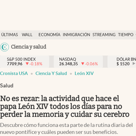
Últimas Noticias
ÚLTIMAS
WALL
ECONOMÍA
INMIGRACIÓN
STREAMING
TIEMPO
Finanzas y economía
NOTICIAS
STREET
Argentina
Ciencia y salud
Wall Street y dólar
Y
España
Inmigración
DÓLAR
S&P 500 INDEX
NASDAQ
DÓLAR B
7709,96
-0.18
%
26.348,35
-0.06
%
México
$
1520
Trending
Cronista USA
Ciencia Y Salud
León XIV
USA
Tiempo
Colombia
Salud
Uruguay
Ciencia y salud
No es rezar: la actividad que hace el
Espiritual
papa León XIV todos los días para no
perder la memoria y cuidar su cerebro
Streaming
Descubre cómo funciona esta parte de la rutina diaria del
PC y mobile
nuevo pontífice y cuáles pueden ser sus beneficios.